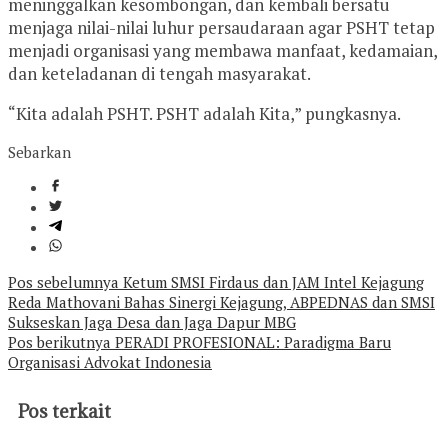
meninggalkan kesombongan, dan kembali bersatu
menjaga nilai-nilai luhur persaudaraan agar PSHT tetap
menjadi organisasi yang membawa manfaat, kedamaian,
dan keteladanan di tengah masyarakat.
“Kita adalah PSHT. PSHT adalah Kita,” pungkasnya.
Sebarkan
Navigasi
Pos sebelumnya
Ketum SMSI Firdaus dan JAM Intel Kejagung
Reda Mathovani Bahas Sinergi Kejagung, ABPEDNAS dan SMSI
pos
Sukseskan Jaga Desa dan Jaga Dapur MBG
Pos berikutnya
PERADI PROFESIONAL: Paradigma Baru
Organisasi Advokat Indonesia
Pos terkait