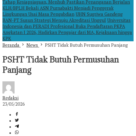
Tahap Kesiapsiagaan, Menhub Pastikan Penanganan Berjalan
KLH/BPLH Bekali ASN Purnabakti Menjadi Penggerak
Lingkungan Usai Masa Pengabdian
UHN Sugriwa Gandeng
BAN-PT Susun Strategi Menuju Akreditasi Unggul
Universitas
Indonesia dan PERADI Profesional Buka Pendaftaran PKPA
Angkatan I 2026, Hadirkan Pengajar dari MA, Kejaksaan hingga
KPK
Beranda
News
PSHT Tidak Butuh Permusuhan Panjang
PSHT Tidak Butuh Permusuhan
Panjang
Redaksi
23/05/2026