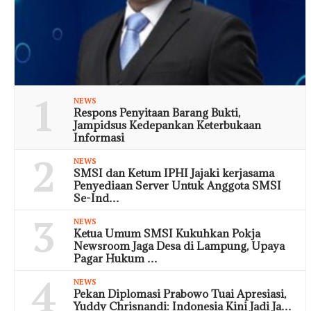
1
NEWS
Respons Penyitaan Barang Bukti,
Jampidsus Kedepankan Keterbukaan
Informasi
2
NEWS
SMSI dan Ketum IPHI Jajaki kerjasama
Penyediaan Server Untuk Anggota SMSI
Se-Ind…
3
NEWS
Ketua Umum SMSI Kukuhkan Pokja
Newsroom Jaga Desa di Lampung, Upaya
Pagar Hukum …
4
NEWS
Pekan Diplomasi Prabowo Tuai Apresiasi,
Yuddy Chrisnandi: Indonesia Kini Jadi Ja…