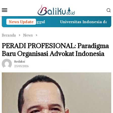
Loncat
Menu
ke
konten
Mobile
gul
News Update
Universitas Indonesia dan PERADI Profesional B
Beranda
News
PERADI PROFESIONAL: Paradigma
Baru Organisasi Advokat Indonesia
Redaksi
25/05/2026