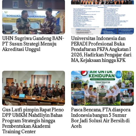
UHN Sugriwa Gandeng BAN-
Universitas Indonesia dan
PT Susun Strategi Menuju
PERADI Profesional Buka
Akreditasi Unggul
Pendaftaran PKPA Angkatan I
2026, Hadirkan Pengajar dari
MA, Kejaksaan hingga KPK
Gus Lutfi pimpin Rapat Pleno
Pasca Bencana, FTA diaspora
DPP UMKM Nahdliyin Bahas
Indonesia bangun 5 Sumur
Program Strategis hingga
Bor Jadi Solusi Air Bersih di
Pembentukan Akademi
Aceh
Training Center