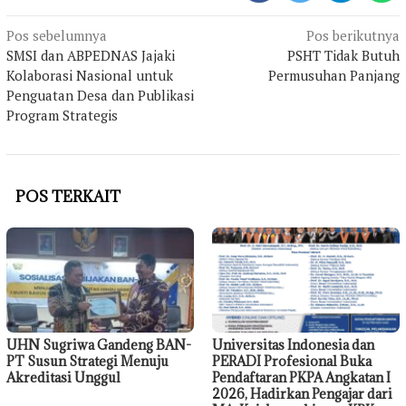
Navigasi
Pos sebelumnya
Pos berikutnya
pos
SMSI dan ABPEDNAS Jajaki
PSHT Tidak Butuh
Kolaborasi Nasional untuk
Permusuhan Panjang
Penguatan Desa dan Publikasi
Program Strategis
POS TERKAIT
UHN Sugriwa Gandeng BAN-
Universitas Indonesia dan
PT Susun Strategi Menuju
PERADI Profesional Buka
Akreditasi Unggul
Pendaftaran PKPA Angkatan I
2026, Hadirkan Pengajar dari