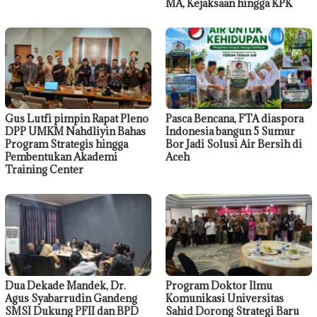
MA, Kejaksaan hingga KPK
Gus Lutfi pimpin Rapat Pleno
Pasca Bencana, FTA diaspora
DPP UMKM Nahdliyin Bahas
Indonesia bangun 5 Sumur
Program Strategis hingga
Bor Jadi Solusi Air Bersih di
Pembentukan Akademi
Aceh
Training Center
Dua Dekade Mandek, Dr.
Program Doktor Ilmu
Agus Syabarrudin Gandeng
Komunikasi Universitas
SMSI Dukung PFII dan BPD
Sahid Dorong Strategi Baru