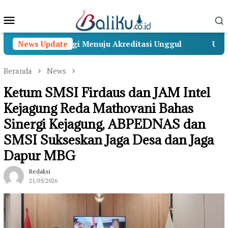
Loncat
Menu
ke
konten
Mobile
n Strategi Menuju Akreditasi Unggul
News Update
Universitas 
Beranda
News
Ketum SMSI Firdaus dan JAM Intel
Kejagung Reda Mathovani Bahas
Sinergi Kejagung, ABPEDNAS dan
SMSI Sukseskan Jaga Desa dan Jaga
Dapur MBG
Redaksi
21/05/2026