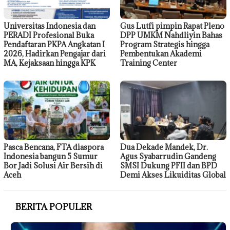
Universitas Indonesia dan
Gus Lutfi pimpin Rapat Pleno
PERADI Profesional Buka
DPP UMKM Nahdliyin Bahas
Pendaftaran PKPA Angkatan I
Program Strategis hingga
2026, Hadirkan Pengajar dari
Pembentukan Akademi
MA, Kejaksaan hingga KPK
Training Center
Pasca Bencana, FTA diaspora
Dua Dekade Mandek, Dr.
Indonesia bangun 5 Sumur
Agus Syabarrudin Gandeng
Bor Jadi Solusi Air Bersih di
SMSI Dukung PFII dan BPD
Aceh
Demi Akses Likuiditas Global
BERITA POPULER