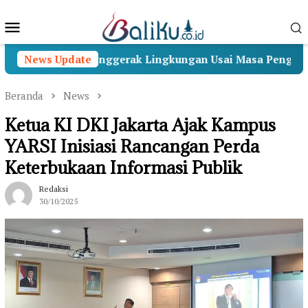
Loncat
Menu
ke
konten
Mobile
 Menjadi Penggerak Lingkungan Usai Masa Pengabdian
News Update
Beranda
News
Ketua KI DKI Jakarta Ajak Kampus
YARSI Inisiasi Rancangan Perda
Keterbukaan Informasi Publik
Redaksi
30/10/2025