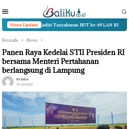
Loncat
Menu
ke
konten
Mobile
amenhan Hadiri Tasyakuran HUT ke-69 LAN RI
News Update
Opera
Beranda
News
Panen Raya Kedelai STII Presiden RI
bersama Menteri Pertahanan
berlangsung di Lampung
Redaksi
31/10/2025