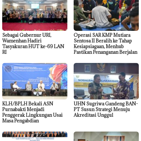
Sebagai Gubernur URI,
Operasi SAR KMP Mutiara
Wamenhan Hadiri
Sentosa II Beralih ke Tahap
Tasyakuran HUT ke-69 LAN
Kesiapsiagaan, Menhub
RI
Pastikan Penanganan Berjalan
KLH/BPLH Bekali ASN
UHN Sugriwa Gandeng BAN-
Purnabakti Menjadi
PT Susun Strategi Menuju
Penggerak Lingkungan Usai
Akreditasi Unggul
Masa Pengabdian