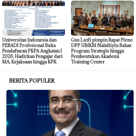
Universitas Indonesia dan
Gus Lutfi pimpin Rapat Pleno
PERADI Profesional Buka
DPP UMKM Nahdliyin Bahas
Pendaftaran PKPA Angkatan I
Program Strategis hingga
2026, Hadirkan Pengajar dari
Pembentukan Akademi
MA, Kejaksaan hingga KPK
Training Center
BERITA POPULER