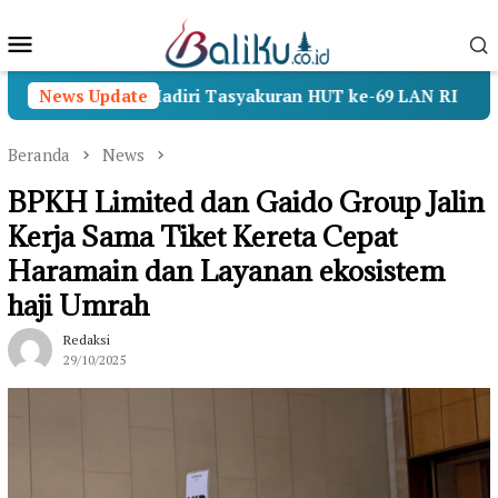
Loncat
Menu
ke
konten
Mobile
amenhan Hadiri Tasyakuran HUT ke-69 LAN RI
News Update
Opera
Beranda
News
BPKH Limited dan Gaido Group Jalin
Kerja Sama Tiket Kereta Cepat
Haramain dan Layanan ekosistem
haji Umrah
Redaksi
29/10/2025