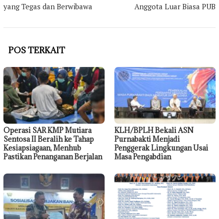
yang Tegas dan Berwibawa
Anggota Luar Biasa PUB
POS TERKAIT
Operasi SAR KMP Mutiara
KLH/BPLH Bekali ASN
Sentosa II Beralih ke Tahap
Purnabakti Menjadi
Kesiapsiagaan, Menhub
Penggerak Lingkungan Usai
Pastikan Penanganan Berjalan
Masa Pengabdian