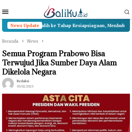
Loncat
Menu
ke
konten
Mobile
tosa II Beralih ke Tahap Kesiapsiagaan, Menhub Pastikan
News Update
Beranda
News
Semua Program Prabowo Bisa
Terwujud Jika Sumber Daya Alam
Dikelola Negara
Redaksi
03/02/2025