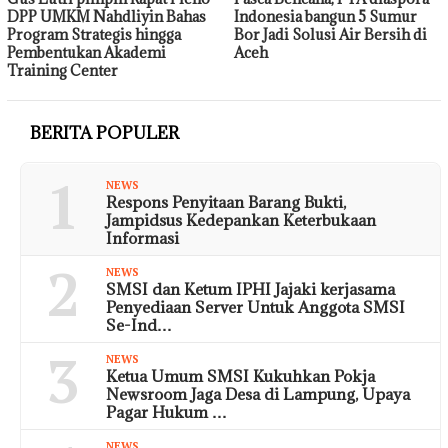
DPP UMKM Nahdliyin Bahas
Indonesia bangun 5 Sumur
Program Strategis hingga
Bor Jadi Solusi Air Bersih di
Pembentukan Akademi
Aceh
Training Center
BERITA POPULER
1
NEWS
Respons Penyitaan Barang Bukti,
Jampidsus Kedepankan Keterbukaan
Informasi
2
NEWS
SMSI dan Ketum IPHI Jajaki kerjasama
Penyediaan Server Untuk Anggota SMSI
Se-Ind…
3
NEWS
Ketua Umum SMSI Kukuhkan Pokja
Newsroom Jaga Desa di Lampung, Upaya
Pagar Hukum …
NEWS