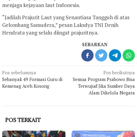
menjaga kejayaan laut Indonesia.
“Jadilah Prajurit Laut yang Senantiasa Tangguh di atas
Gelombang Samudera,” pesan Laksdya TNI Denih
Hendrata yang selalu diingat prajuritnya.
SEBARKAN
Navigasi
Pos sebelumnya
Pos berikutnya
pos
Sebanyak 49 Formasi Guru di
Semua Program Prabowo Bisa
Kemenag Aceh Kosong
Terwujud Jika Sumber Daya
Alam Dikelola Negara
POS TERKAIT