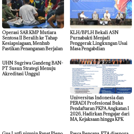
Operasi SAR KMP Mutiara
KLH/BPLH Bekali ASN
Sentosa II Beralih ke Tahap
Purnabakti Menjadi
Kesiapsiagaan, Menhub
Penggerak Lingkungan Usai
Pastikan Penanganan Berjalan
Masa Pengabdian
UHN Sugriwa Gandeng BAN-
PT Susun Strategi Menuju
Akreditasi Unggul
Universitas Indonesia dan
PERADI Profesional Buka
Pendaftaran PKPA Angkatan I
2026, Hadirkan Pengajar dari
MA, Kejaksaan hingga KPK
Gus Lutfi pimpin Rapat Pleno
Pasca Bencana, FTA diaspora