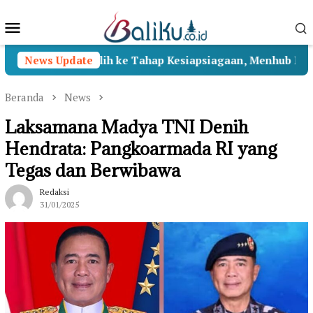
Loncat
Menu
ke
konten
Mobile
ntosa II Beralih ke Tahap Kesiapsiagaan, Menhub Pastikan
News Update
Beranda
News
Laksamana Madya TNI Denih
Hendrata: Pangkoarmada RI yang
Tegas dan Berwibawa
Redaksi
31/01/2025