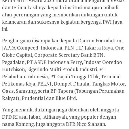
Ketua MHT Award 2025 Indra Utama mengurai apresiasi
dan terima kasihnya kepada institusi maupun pribadi
atau perorangan yang memberikan dukungan untuk
kelancaran dan suksesnya kegiatan bergengsi PWI Jaya
ini.
Penghargaan disampaikan kepada Djarum Foundation,
JAPFA Compeed Indonesia, PLN UID Jakarta Raya, One
Globe Capital, Corporate Secretary Bank BTN,
Pegadaian, PT ASDP Indonesia Ferry, Indosat Ooredoo
Hutchison, Eigerindo Multi Produk Industri, PT
Pelabuhan Indonesia, PT Gajah Tunggal Tbk, Terminal
Petikemas Koja, PELNI, Dompet Dhuafa, Tangkas Motor,
Oasis, Samsung, serta BP Tapera (Tabungan Perumahan
Rakyat), Prudential dan Blue Bird.
Yang menarik, dukungan juga diberikan oleh anggota
DPD RI asal Jabar, Alfiansyah, yang populer dengan
nama Komeng. Juga anggota DPR Nico Siahaan.