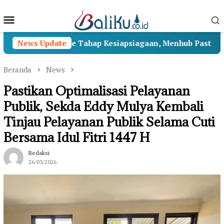
Loncat
Menu
ke
konten
Mobile
 Beralih ke Tahap Kesiapsiagaan, Menhub Pastikan Penang
News Update
Beranda
News
Pastikan Optimalisasi Pelayanan
Publik, Sekda Eddy Mulya Kembali
Tinjau Pelayanan Publik Selama Cuti
Bersama Idul Fitri 1447 H
Redaksi
26/03/2026