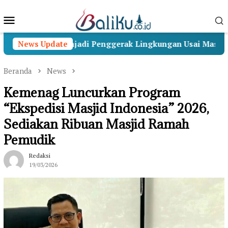
Loncat
Menu
ke
konten
Mobile
abakti Menjadi Penggerak Lingkungan Usai Masa Pengabd
News Update
Beranda
News
Kemenag Luncurkan Program
“Ekspedisi Masjid Indonesia” 2026,
Sediakan Ribuan Masjid Ramah
Pemudik
Redaksi
19/03/2026