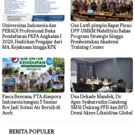
Universitas Indonesia dan
Gus Lutfi pimpin Rapat Pleno
PERADI Profesional Buka
DPP UMKM Nahdliyin Bahas
Pendaftaran PKPA Angkatan I
Program Strategis hingga
2026, Hadirkan Pengajar dari
Pembentukan Akademi
MA, Kejaksaan hingga KPK
Training Center
Pasca Bencana, FTA diaspora
Dua Dekade Mandek, Dr.
Indonesia bangun 5 Sumur
Agus Syabarrudin Gandeng
Bor Jadi Solusi Air Bersih di
SMSI Dukung PFII dan BPD
Aceh
Demi Akses Likuiditas Global
BERITA POPULER