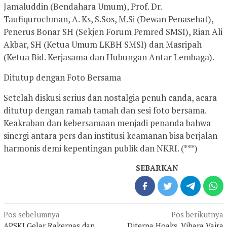
Jamaluddin (Bendahara Umum), Prof. Dr.
Taufiqurochman, A. Ks, S.Sos, M.Si (Dewan Penasehat),
Penerus Bonar SH (Sekjen Forum Pemred SMSI), Rian Ali
Akbar, SH (Ketua Umum LKBH SMSI) dan Masripah
(Ketua Bid. Kerjasama dan Hubungan Antar Lembaga).
Ditutup dengan Foto Bersama
Setelah diskusi serius dan nostalgia penuh canda, acara
ditutup dengan ramah tamah dan sesi foto bersama.
Keakraban dan kebersamaan menjadi penanda bahwa
sinergi antara pers dan institusi keamanan bisa berjalan
harmonis demi kepentingan publik dan NKRI. (***)
SEBARKAN
Navigasi
Pos sebelumnya
Pos berikutnya
APSKI Gelar Rakernas dan
Diterpa Hoaks, Vihara Vajra