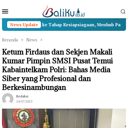
Loncat
Menu
ke
konten
Mobile
 II Beralih ke Tahap Kesiapsiagaan, Menhub Pastikan Pen
News Update
Beranda
News
Ketum Firdaus dan Sekjen Makali
Kumar Pimpin SMSI Pusat Temui
Kabaintelkam Polri: Bahas Media
Siber yang Profesional dan
Berkesinambungan
Redaksi
24/07/2025