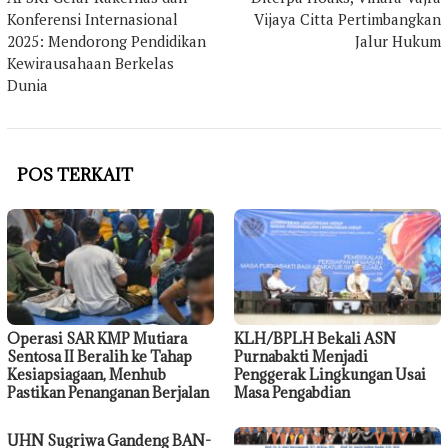
pos
Konferensi Internasional
Vijaya Citta Pertimbangkan
2025: Mendorong Pendidikan
Jalur Hukum
Kewirausahaan Berkelas
Dunia
POS TERKAIT
Operasi SAR KMP Mutiara
KLH/BPLH Bekali ASN
Sentosa II Beralih ke Tahap
Purnabakti Menjadi
Kesiapsiagaan, Menhub
Penggerak Lingkungan Usai
Pastikan Penanganan Berjalan
Masa Pengabdian
UHN Sugriwa Gandeng BAN-