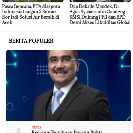
Pasca Bencana, FTA diaspora
Dua Dekade Mandek, Dr.
Indonesia bangun 5 Sumur
Agus Syabarrudin Gandeng
Bor Jadi Solusi Air Bersih di
SMSI Dukung PFII dan BPD
Aceh
Demi Akses Likuiditas Global
BERITA POPULER
NEWS
Respons Penyitaan Barang Bukti,