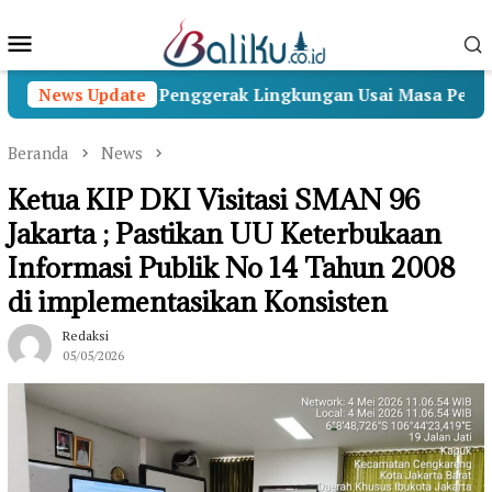
Loncat
Menu
ke
konten
Mobile
i Menjadi Penggerak Lingkungan Usai Masa Pengabdian
News Update
Beranda
News
Ketua KIP DKI Visitasi SMAN 96
Jakarta ; Pastikan UU Keterbukaan
Informasi Publik No 14 Tahun 2008
di implementasikan Konsisten
Redaksi
05/05/2026