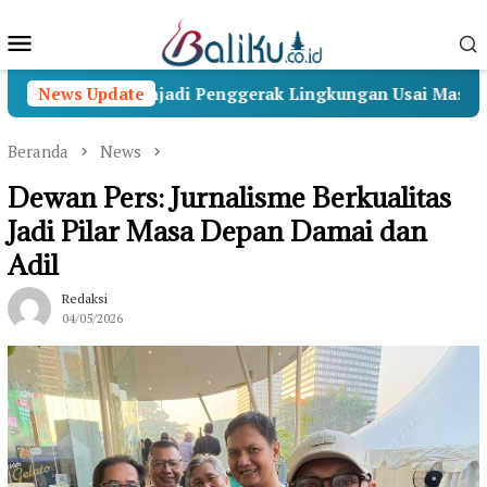
Loncat
Menu
ke
konten
Mobile
nabakti Menjadi Penggerak Lingkungan Usai Masa Pengab
News Update
Beranda
News
Dewan Pers: Jurnalisme Berkualitas
Jadi Pilar Masa Depan Damai dan
Adil
Redaksi
04/05/2026