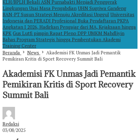
KLH/BPLH Bekali ASN Purnabakti Menjadi Penggerak
Lingkungan Usai Masa Pengabdian
UHN Sugriwa Gandeng
BAN-PT Susun Strategi Menuju Akreditasi Unggul
Universitas
Indonesia dan PERADI Profesional Buka Pendaftaran PKPA
Angkatan I 2026, Hadirkan Pengajar dari MA, Kejaksaan hingga
KPK
Gus Lutfi pimpin Rapat Pleno DPP UMKM Nahdliyin
Bahas Program Strategis hingga Pembentukan Akademi
Training Center
Beranda
News
Akademisi FK Unmas Jadi Pemantik
Pemikiran Kritis di Sport Recovery Summit Bali
Akademisi FK Unmas Jadi Pemantik
Pemikiran Kritis di Sport Recovery
Summit Bali
Redaksi
03/08/2025