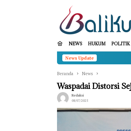
Loncat
ke
konten
NEWS
HUKUM
POLITIK
News Update
K
Beranda
News
Waspadai Distorsi Se
Redaksi
08/07/2025