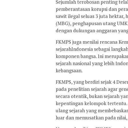
Sejumlah terobosan penting telah
pemberantasan korupsi dan pera
sawit ilegal seluas 3 juta hektar
(MBG), penghapusan utang UMKM,
dengan dukungan anggaran yan
FKMPS juga menilai rencana Kem
sejarahIndonesia sebagai langk
komponen bangsa. Ini merupaka
sejarah nasional yang lebih Ind
kebangsaan.
FKMPS, yang berdiri sejak 4 Des
pada penelitian sejarah agar ge
secara otentik, bukan sejarah yan
kepentingan kelompok tertentu
ulang sejarah yang membebaskan 
luar dan memusatkan pada nilai, 