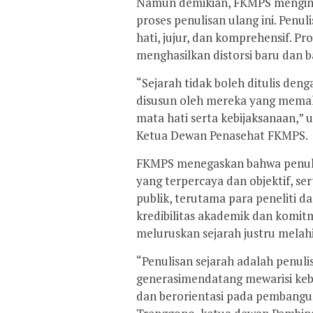
Namun demikian, FKMPS menging
proses penulisan ulang ini. Penu
hati, jujur, dan komprehensif. Pr
menghasilkan distorsi baru dan
“Sejarah tidak boleh ditulis denga
disusun oleh mereka yang mema
mata hati serta kebijaksanaan,” 
Ketua Dewan Penasehat FKMPS.
FKMPS menegaskan bahwa penulis
yang terpercaya dan objektif, se
publik, terutama para peneliti d
kredibilitas akademik dan komi
meluruskan sejarah justru melahi
“Penulisan sejarah adalah penuli
generasimendatang mewarisi kebe
dan berorientasi pada pembangu