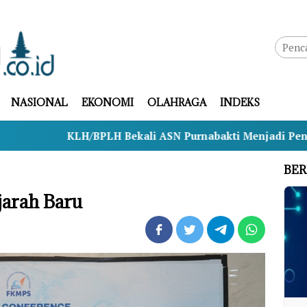
NASIONAL
EKONOMI
OLAHRAGA
INDEKS
LH/BPLH Bekali ASN Purnabakti Menjadi Penggerak Lingk
BER
jarah Baru