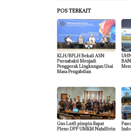
POS TERKAIT
KLH/BPLH Bekali ASN
UHN
Purnabakti Menjadi
BAN-
Penggerak Lingkungan Usai
Menu
Masa Pengabdian
Gus Lutfi pimpin Rapat
Pasc
Pleno DPP UMKM Nahdliyin
Indo