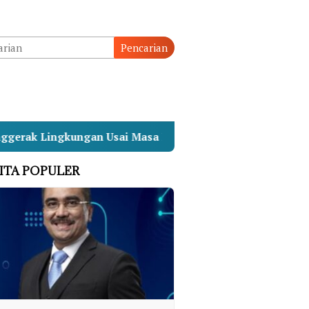
Pencarian
ungan Usai Masa Pengabdian
UHN Sugriwa Gandeng B
ITA POPULER