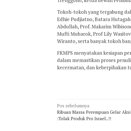
Trenggono, ketua dewan Pembin
Tokoh-tokoh yang tergabung dal
Edhie Pudjiatno, Batara Hutagal
Abdullah, Prof. Makarim Wibison
Mufti Mubarok, Prof Lily Wasito
Wiranto, serta banyak tokoh ban
FKMPS menyatakan kesiapan penu
dalam memastikan proses penulisa
kecermatan, dan keberpihakan to
Navigasi
Pos sebelumnya
pos
Ribuan Massa Perempuan Gelar Aksi
:Tolak Produk Pro Israel..!!