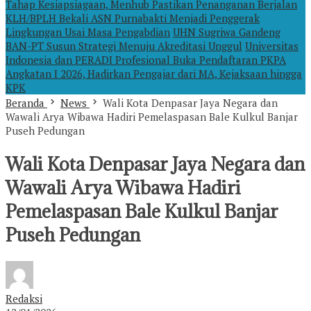
Tahap Kesiapsiagaan, Menhub Pastikan Penanganan Berjalan
KLH/BPLH Bekali ASN Purnabakti Menjadi Penggerak
Lingkungan Usai Masa Pengabdian
UHN Sugriwa Gandeng
BAN-PT Susun Strategi Menuju Akreditasi Unggul
Universitas
Indonesia dan PERADI Profesional Buka Pendaftaran PKPA
Angkatan I 2026, Hadirkan Pengajar dari MA, Kejaksaan hingga
KPK
Beranda
News
Wali Kota Denpasar Jaya Negara dan
Wawali Arya Wibawa Hadiri Pemelaspasan Bale Kulkul Banjar
Puseh Pedungan
Wali Kota Denpasar Jaya Negara dan
Wawali Arya Wibawa Hadiri
Pemelaspasan Bale Kulkul Banjar
Puseh Pedungan
Redaksi