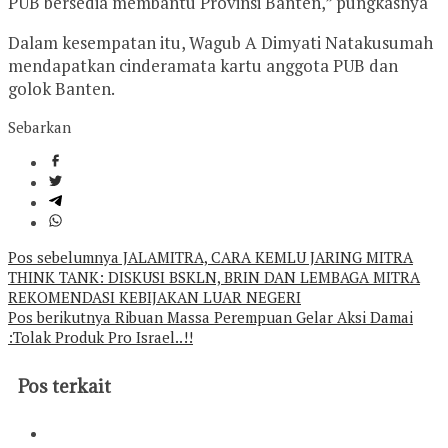
PUB bersedia membantu Provinsi Banten,” pungkasnya
Dalam kesempatan itu, Wagub A Dimyati Natakusumah
mendapatkan cinderamata kartu anggota PUB dan
golok Banten.
Sebarkan
Navigasi
Pos sebelumnya
JALAMITRA, CARA KEMLU JARING MITRA
THINK TANK: DISKUSI BSKLN, BRIN DAN LEMBAGA MITRA
pos
REKOMENDASI KEBIJAKAN LUAR NEGERI
Pos berikutnya
Ribuan Massa Perempuan Gelar Aksi Damai
:Tolak Produk Pro Israel..!!
Pos terkait