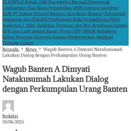
KLH/BPLH Bekali ASN Purnabakti Menjadi Penggerak
Lingkungan Usai Masa Pengabdian
UHN Sugriwa Gandeng
BAN-PT Susun Strategi Menuju Akreditasi Unggul
Universitas
Indonesia dan PERADI Profesional Buka Pendaftaran PKPA
Angkatan I 2026, Hadirkan Pengajar dari MA, Kejaksaan hingga
KPK
Gus Lutfi pimpin Rapat Pleno DPP UMKM Nahdliyin
Bahas Program Strategis hingga Pembentukan Akademi
Training Center
Beranda
News
Wagub Banten A Dimyati Natakusumah
Lakukan Dialog dengan Perkumpulan Urang Banten
Wagub Banten A Dimyati
Natakusumah Lakukan Dialog
dengan Perkumpulan Urang Banten
Redaksi
30/06/2025