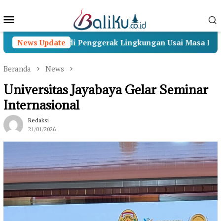
Loncat
Menu
ke
konten
Mobile
kti Menjadi Penggerak Lingkungan Usai Masa Pengabdian
News Update
Beranda
News
Universitas Jayabaya Gelar Seminar
Internasional
Redaksi
21/01/2026