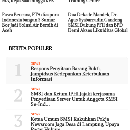
MA, Kejaksaan hingga KPK
Training Center
Pasca Bencana, FTA diaspora
Dua Dekade Mandek, Dr.
Indonesia bangun 5 Sumur
Agus Syabarrudin Gandeng
Bor Jadi Solusi Air Bersih di
SMSI Dukung PFII dan BPD
Aceh
Demi Akses Likuiditas Global
BERITA POPULER
1
NEWS
Respons Penyitaan Barang Bukti,
Jampidsus Kedepankan Keterbukaan
Informasi
2
NEWS
SMSI dan Ketum IPHI Jajaki kerjasama
Penyediaan Server Untuk Anggota SMSI
Se-Ind…
3
NEWS
Ketua Umum SMSI Kukuhkan Pokja
Newsroom Jaga Desa di Lampung, Upaya
Pagar Hukum …