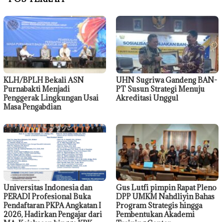
KLH/BPLH Bekali ASN
UHN Sugriwa Gandeng BAN-
Purnabakti Menjadi
PT Susun Strategi Menuju
Penggerak Lingkungan Usai
Akreditasi Unggul
Masa Pengabdian
Universitas Indonesia dan
Gus Lutfi pimpin Rapat Pleno
PERADI Profesional Buka
DPP UMKM Nahdliyin Bahas
Pendaftaran PKPA Angkatan I
Program Strategis hingga
2026, Hadirkan Pengajar dari
Pembentukan Akademi