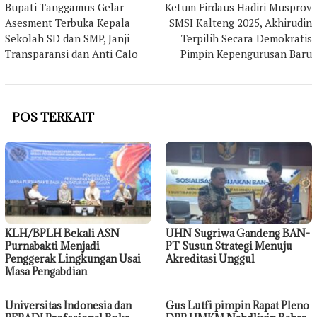
pos
Bupati Tanggamus Gelar
Ketum Firdaus Hadiri Musprov
Asesment Terbuka Kepala
SMSI Kalteng 2025, Akhirudin
Sekolah SD dan SMP, Janji
Terpilih Secara Demokratis
Transparansi dan Anti Calo
Pimpin Kepengurusan Baru
POS TERKAIT
KLH/BPLH Bekali ASN
UHN Sugriwa Gandeng BAN-
Purnabakti Menjadi
PT Susun Strategi Menuju
Penggerak Lingkungan Usai
Akreditasi Unggul
Masa Pengabdian
Universitas Indonesia dan
Gus Lutfi pimpin Rapat Pleno