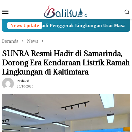
Loncat
Menu
ke
konten
Mobile
abakti Menjadi Penggerak Lingkungan Usai Masa Pengabd
News Update
Beranda
News
SUNRA Resmi Hadir di Samarinda,
Dorong Era Kendaraan Listrik Ramah
Lingkungan di Kaltimtara
Redaksi
26/10/2025