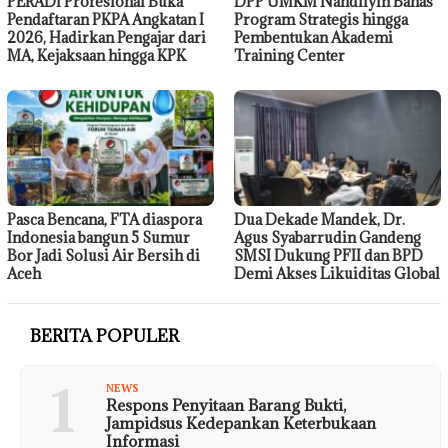
PERADI Profesional Buka
DPP UMKM Nahdliyin Bahas
Pendaftaran PKPA Angkatan I
Program Strategis hingga
2026, Hadirkan Pengajar dari
Pembentukan Akademi
MA, Kejaksaan hingga KPK
Training Center
Pasca Bencana, FTA diaspora
Dua Dekade Mandek, Dr.
Indonesia bangun 5 Sumur
Agus Syabarrudin Gandeng
Bor Jadi Solusi Air Bersih di
SMSI Dukung PFII dan BPD
Aceh
Demi Akses Likuiditas Global
BERITA POPULER
1
NEWS
Respons Penyitaan Barang Bukti,
Jampidsus Kedepankan Keterbukaan
Informasi