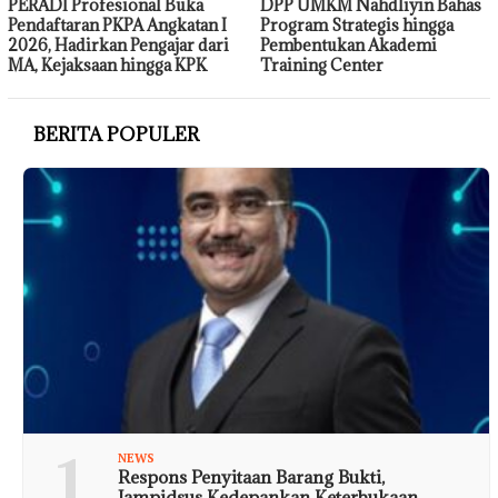
PERADI Profesional Buka
DPP UMKM Nahdliyin Bahas
Pendaftaran PKPA Angkatan I
Program Strategis hingga
2026, Hadirkan Pengajar dari
Pembentukan Akademi
MA, Kejaksaan hingga KPK
Training Center
BERITA POPULER
1
NEWS
Respons Penyitaan Barang Bukti,
Jampidsus Kedepankan Keterbukaan