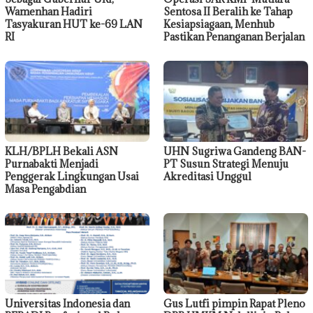
Wamenhan Hadiri
Sentosa II Beralih ke Tahap
Tasyakuran HUT ke-69 LAN
Kesiapsiagaan, Menhub
RI
Pastikan Penanganan Berjalan
KLH/BPLH Bekali ASN
UHN Sugriwa Gandeng BAN-
Purnabakti Menjadi
PT Susun Strategi Menuju
Penggerak Lingkungan Usai
Akreditasi Unggul
Masa Pengabdian
Universitas Indonesia dan
Gus Lutfi pimpin Rapat Pleno