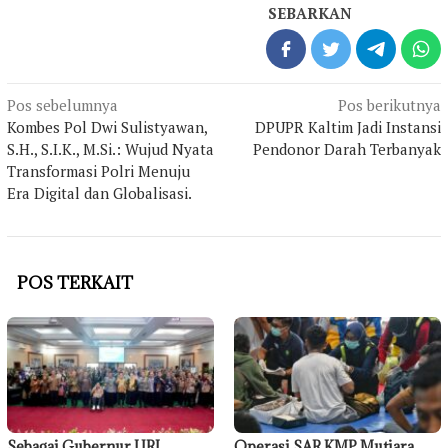
SEBARKAN
Navigasi
Pos sebelumnya
Pos berikutnya
pos
Kombes Pol Dwi Sulistyawan,
DPUPR Kaltim Jadi Instansi
S.H., S.I.K., M.Si.: Wujud Nyata
Pendonor Darah Terbanyak
Transformasi Polri Menuju
Era Digital dan Globalisasi.
POS TERKAIT
Sebagai Gubernur URI,
Operasi SAR KMP Mutiara