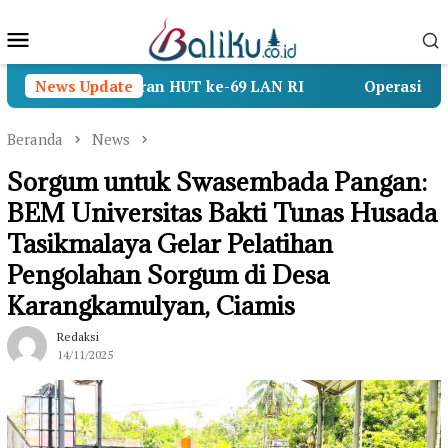
Loncat
Menu
ke
konten
Mobile
ri Tasyakuran HUT ke-69 LAN RI
News Update
Operasi SAR KMP Mu
Beranda
News
Sorgum untuk Swasembada Pangan:
BEM Universitas Bakti Tunas Husada
Tasikmalaya Gelar Pelatihan
Pengolahan Sorgum di Desa
Karangkamulyan, Ciamis
Redaksi
14/11/2025