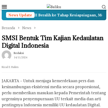
Loncat
Menu
ke
Mobile
konten
iara Sentosa II Beralih ke Tahap Kesiapsiagaan, Menhub 
News Update
Beranda
News
SMSI Bentuk Tim Kajian Kedaulatan
Digital Indonesia
Redaksi
14/11/2024
Rizal E Halim
JAKARTA – Untuk menjaga kemerdekaan pers dan
kesinambungan eksistensi media secara proporsional,
perlu memberikan masukan kepada Pemerintah tentang
urgensinya penyempurnaan UU terkait media dan arti
pentingnya Indonesia memiliki UU kedaulatan Digital.