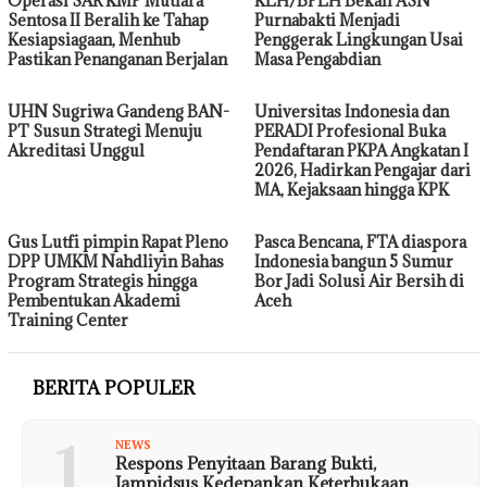
Operasi SAR KMP Mutiara
KLH/BPLH Bekali ASN
Sentosa II Beralih ke Tahap
Purnabakti Menjadi
Kesiapsiagaan, Menhub
Penggerak Lingkungan Usai
Pastikan Penanganan Berjalan
Masa Pengabdian
UHN Sugriwa Gandeng BAN-
Universitas Indonesia dan
PT Susun Strategi Menuju
PERADI Profesional Buka
Akreditasi Unggul
Pendaftaran PKPA Angkatan I
2026, Hadirkan Pengajar dari
MA, Kejaksaan hingga KPK
Gus Lutfi pimpin Rapat Pleno
Pasca Bencana, FTA diaspora
DPP UMKM Nahdliyin Bahas
Indonesia bangun 5 Sumur
Program Strategis hingga
Bor Jadi Solusi Air Bersih di
Pembentukan Akademi
Aceh
Training Center
BERITA POPULER
1
NEWS
Respons Penyitaan Barang Bukti,
Jampidsus Kedepankan Keterbukaan