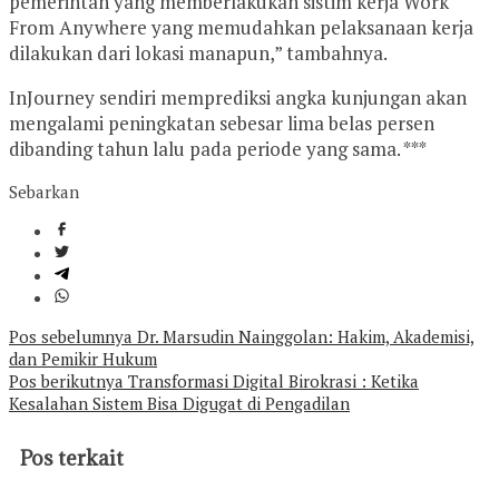
pemerintah yang memberlakukan sistim kerja Work
From Anywhere yang memudahkan pelaksanaan kerja
dilakukan dari lokasi manapun,” tambahnya.
InJourney sendiri memprediksi angka kunjungan akan
mengalami peningkatan sebesar lima belas persen
dibanding tahun lalu pada periode yang sama. ***
Sebarkan
Navigasi
Pos sebelumnya
Dr. Marsudin Nainggolan: Hakim, Akademisi,
dan Pemikir Hukum
pos
Pos berikutnya
Transformasi Digital Birokrasi : Ketika
Kesalahan Sistem Bisa Digugat di Pengadilan
Pos terkait