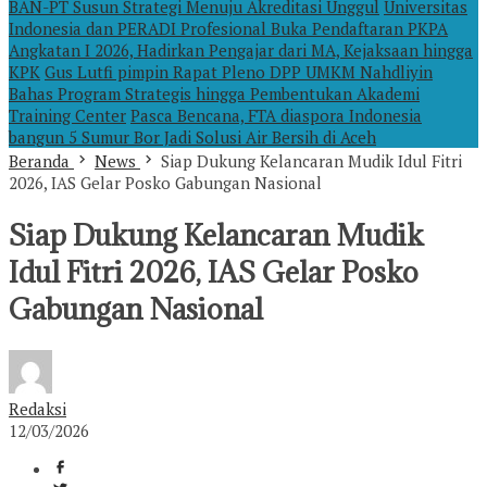
BAN-PT Susun Strategi Menuju Akreditasi Unggul
Universitas
Indonesia dan PERADI Profesional Buka Pendaftaran PKPA
Angkatan I 2026, Hadirkan Pengajar dari MA, Kejaksaan hingga
KPK
Gus Lutfi pimpin Rapat Pleno DPP UMKM Nahdliyin
Bahas Program Strategis hingga Pembentukan Akademi
Training Center
Pasca Bencana, FTA diaspora Indonesia
bangun 5 Sumur Bor Jadi Solusi Air Bersih di Aceh
Beranda
News
Siap Dukung Kelancaran Mudik Idul Fitri
2026, IAS Gelar Posko Gabungan Nasional
Siap Dukung Kelancaran Mudik
Idul Fitri 2026, IAS Gelar Posko
Gabungan Nasional
Redaksi
12/03/2026