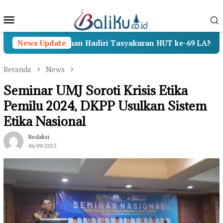
Loncat
Menu
ke
konten
Mobile
RI, Wamenhan Hadiri Tasyakuran HUT ke-69 LAN RI
News Update
Beranda
News
Seminar UMJ Soroti Krisis Etika
Pemilu 2024, DKPP Usulkan Sistem
Etika Nasional
Redaksi
06/09/2025