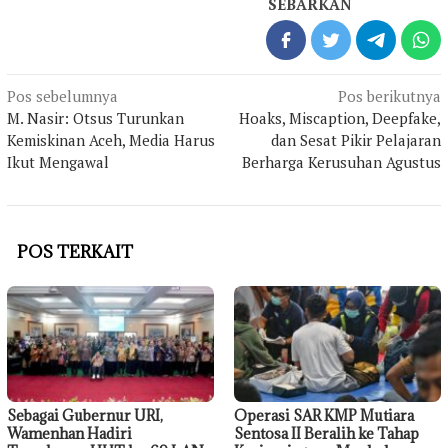
SEBARKAN
Navigasi
Pos sebelumnya
Pos berikutnya
pos
M. Nasir: Otsus Turunkan
Hoaks, Miscaption, Deepfake,
Kemiskinan Aceh, Media Harus
dan Sesat Pikir Pelajaran
Ikut Mengawal
Berharga Kerusuhan Agustus
POS TERKAIT
Sebagai Gubernur URI,
Operasi SAR KMP Mutiara
Wamenhan Hadiri
Sentosa II Beralih ke Tahap