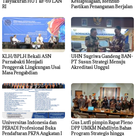
Tasyakuran HUT ke-69 LAN
Kesiapsiagaan, Menhub
RI
Pastikan Penanganan Berjalan
KLH/BPLH Bekali ASN
UHN Sugriwa Gandeng BAN-
Purnabakti Menjadi
PT Susun Strategi Menuju
Penggerak Lingkungan Usai
Akreditasi Unggul
Masa Pengabdian
Universitas Indonesia dan
Gus Lutfi pimpin Rapat Pleno
PERADI Profesional Buka
DPP UMKM Nahdliyin Bahas
Pendaftaran PKPA Angkatan I
Program Strategis hingga