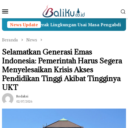
Loncat
Menu
ke
konten
Mobile
adi Penggerak Lingkungan Usai Masa Pengabdian
News Update
U
Beranda
News
Selamatkan Generasi Emas
Indonesia: Pemerintah Harus Segera
Menyelesaikan Krisis Akses
Pendidikan Tinggi Akibat Tingginya
UKT
Redaksi
02/07/2026