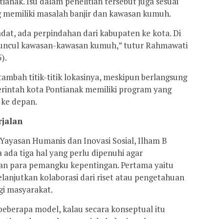
anak. Isu dalam penelitian tersebut juga sesuai
g memiliki masalah banjir dan kawasan kumuh.
at, ada perpindahan dari kabupaten ke kota. Di
muncul kawasan-kawasan kumuh,” tutur Rahmawati
).
tambah titik-titik lokasinya, meskipun berlangsung
merintah kota Pontianak memiliki program yang
 ke depan.
jalan
yasan Humanis dan Inovasi Sosial, Ilham B
ada tiga hal yang perlu dipenuhi agar
kan para pemangku kepentingan. Pertama yaitu
anjutkan kolaborasi dari riset atau pengetahuan
gi masyarakat.
beberapa model, kalau secara konseptual itu