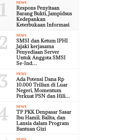
1
NEWS
Respons Penyitaan
Barang Bukti, Jampidsus
Kedepankan
Keterbukaan Informasi
2
NEWS
SMSI dan Ketum IPHI
Jajaki kerjasama
Penyediaan Server
Untuk Anggota SMSI
Se-Ind…
3
NEWS
Ada Potensi Dana Rp
10.000 Triliun di Luar
Negeri, Momentum
Perkuat PSN dan Hili…
4
NEWS
TP PKK Denpasar Sasar
Ibu Hamil, Balita, dan
Lansia dalam Program
Bantuan Gizi
NEWS