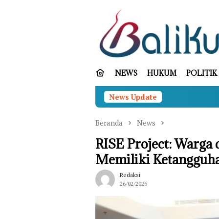
Loncat
ke
konten
NEWS
HUKUM
POLITIK
News Update
Sebagai G
Beranda
News
RISE Project: Warga 
Memiliki Ketangguh
Redaksi
26/02/2026