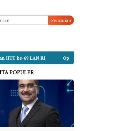
Pencarian
RI
Operasi SAR KMP Mutiara Sentosa II Beralih ke 
ITA POPULER