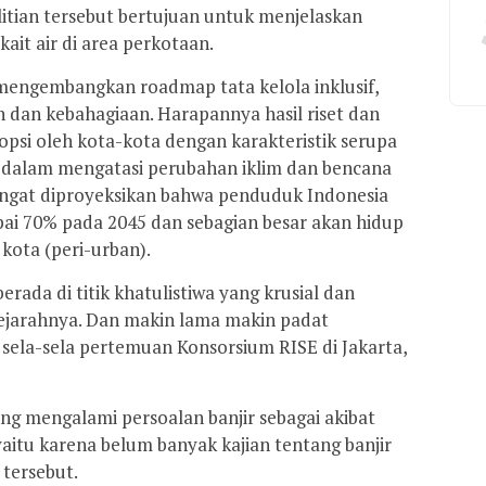
tian tersebut bertujuan untuk menjelaskan
ait air di area perkotaan.
k mengembangkan roadmap tata kelola inklusif,
dan kebahagiaan. Harapannya hasil riset dan
psi oleh kota-kota dengan karakteristik serupa
dalam mengatasi perubahan iklim dan bencana
ingat diproyeksikan bahwa penduduk Indonesia
pai 70% pada 2045 dan sebagian besar akan hidup
 kota (peri-urban).
erada di titik khatulistiwa yang krusial dan
sejarahnya. Dan makin lama makin padat
i sela-sela pertemuan Konsorsium RISE di Jakarta,
g mengalami persoalan banjir sebagai akibat
yaitu karena belum banyak kajian tentang banjir
 tersebut.