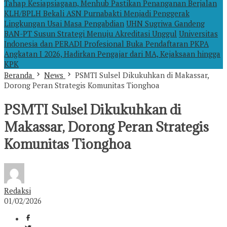
Tahap Kesiapsiagaan, Menhub Pastikan Penanganan Berjalan
KLH/BPLH Bekali ASN Purnabakti Menjadi Penggerak
Lingkungan Usai Masa Pengabdian
UHN Sugriwa Gandeng
BAN-PT Susun Strategi Menuju Akreditasi Unggul
Universitas
Indonesia dan PERADI Profesional Buka Pendaftaran PKPA
Angkatan I 2026, Hadirkan Pengajar dari MA, Kejaksaan hingga
KPK
Beranda
News
PSMTI Sulsel Dikukuhkan di Makassar,
Dorong Peran Strategis Komunitas Tionghoa
PSMTI Sulsel Dikukuhkan di
Makassar, Dorong Peran Strategis
Komunitas Tionghoa
Redaksi
01/02/2026