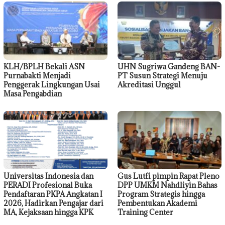
KLH/BPLH Bekali ASN
UHN Sugriwa Gandeng BAN-
Purnabakti Menjadi
PT Susun Strategi Menuju
Penggerak Lingkungan Usai
Akreditasi Unggul
Masa Pengabdian
Universitas Indonesia dan
Gus Lutfi pimpin Rapat Pleno
PERADI Profesional Buka
DPP UMKM Nahdliyin Bahas
Pendaftaran PKPA Angkatan I
Program Strategis hingga
2026, Hadirkan Pengajar dari
Pembentukan Akademi
MA, Kejaksaan hingga KPK
Training Center