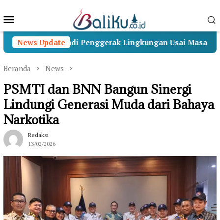
Loncat
Menu
ke
konten
Mobile
kti Menjadi Penggerak Lingkungan Usai Masa Pengabdian
News Update
Beranda
News
PSMTI dan BNN Bangun Sinergi
Lindungi Generasi Muda dari Bahaya
Narkotika
Redaksi
13/02/2026