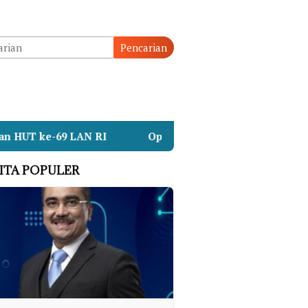
Pencarian
RI
Operasi SAR KMP Mutiara Sentosa II Beralih ke 
ITA POPULER