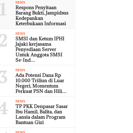
1
NEWS
Respons Penyitaan
Barang Bukti, Jampidsus
Kedepankan
Keterbukaan Informasi
2
NEWS
SMSI dan Ketum IPHI
Jajaki kerjasama
Penyediaan Server
Untuk Anggota SMSI
Se-Ind…
3
NEWS
Ada Potensi Dana Rp
10.000 Triliun di Luar
Negeri, Momentum
Perkuat PSN dan Hili…
4
NEWS
TP PKK Denpasar Sasar
Ibu Hamil, Balita, dan
Lansia dalam Program
Bantuan Gizi
NEWS