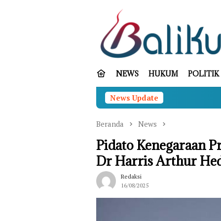
Loncat
ke
konten
NEWS
HUKUM
POLITIK
News Update
Sebagai G
Beranda
News
Pidato Kenegaraan Pr
Dr Harris Arthur He
Redaksi
16/08/2025