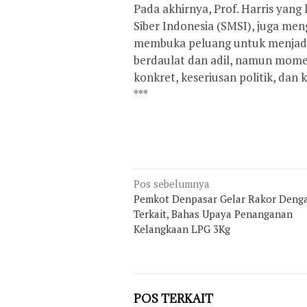
Pada akhirnya, Prof. Harris yan
Siber Indonesia (SMSI), juga me
membuka peluang untuk menjadi
berdaulat dan adil, namun momen
konkret, keseriusan politik, dan 
***
Navigasi
Pos sebelumnya
pos
Pemkot Denpasar Gelar Rakor Deng
Terkait, Bahas Upaya Penanganan
Kelangkaan LPG 3Kg
POS TERKAIT