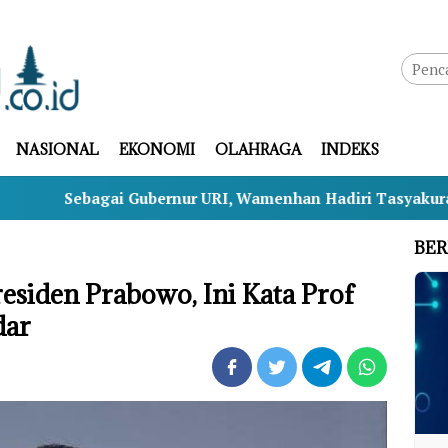
NASIONAL
EKONOMI
OLAHRAGA
INDEKS
ubernur URI, Wamenhan Hadiri Tasyakuran HUT ke-69 LAN 
BER
esiden Prabowo, Ini Kata Prof
dar