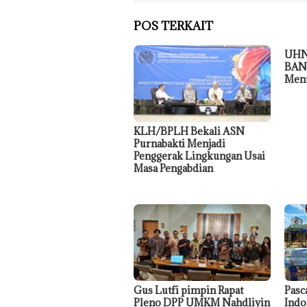
POS TERKAIT
UHN
BAN-
Menu
KLH/BPLH Bekali ASN
Purnabakti Menjadi
Penggerak Lingkungan Usai
Masa Pengabdian
Gus Lutfi pimpin Rapat
Pasc
Pleno DPP UMKM Nahdliyin
Indo