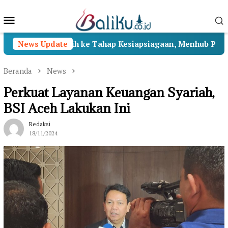
Loncat
Menu
ke
konten
Mobile
sa II Beralih ke Tahap Kesiapsiagaan, Menhub Pastikan Pe
News Update
Beranda
News
Perkuat Layanan Keuangan Syariah,
BSI Aceh Lakukan Ini
Redaksi
18/11/2024