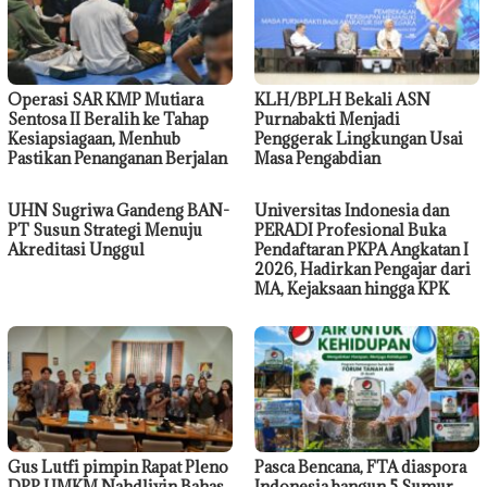
Operasi SAR KMP Mutiara
KLH/BPLH Bekali ASN
Sentosa II Beralih ke Tahap
Purnabakti Menjadi
Kesiapsiagaan, Menhub
Penggerak Lingkungan Usai
Pastikan Penanganan Berjalan
Masa Pengabdian
UHN Sugriwa Gandeng BAN-
Universitas Indonesia dan
PT Susun Strategi Menuju
PERADI Profesional Buka
Akreditasi Unggul
Pendaftaran PKPA Angkatan I
2026, Hadirkan Pengajar dari
MA, Kejaksaan hingga KPK
Gus Lutfi pimpin Rapat Pleno
Pasca Bencana, FTA diaspora
DPP UMKM Nahdliyin Bahas
Indonesia bangun 5 Sumur