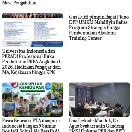
Masa Pengabdian
Gus Lutfi pimpin Rapat Pleno
DPP UMKM Nahdliyin Bahas
Program Strategis hingga
Pembentukan Akademi
Training Center
Universitas Indonesia dan
PERADI Profesional Buka
Pendaftaran PKPA Angkatan I
2026, Hadirkan Pengajar dari
MA, Kejaksaan hingga KPK
Pasca Bencana, FTA diaspora
Dua Dekade Mandek, Dr.
Indonesia bangun 5 Sumur
Agus Syabarrudin Gandeng
Bor Jadi Solusi Air Bersih di
SMSI Dukung PFII dan BPD