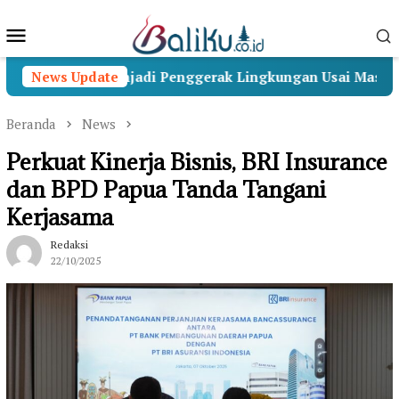
Loncat
Menu
ke
konten
Mobile
nabakti Menjadi Penggerak Lingkungan Usai Masa Pengab
News Update
Beranda
News
Perkuat Kinerja Bisnis, BRI Insurance
dan BPD Papua Tanda Tangani
Kerjasama
Redaksi
22/10/2025