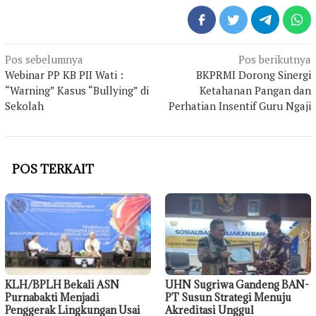
Navigasi
Pos sebelumnya
Pos berikutnya
pos
Webinar PP KB PII Wati :
BKPRMI Dorong Sinergi
“Warning” Kasus “Bullying” di
Ketahanan Pangan dan
Sekolah
Perhatian Insentif Guru Ngaji
POS TERKAIT
KLH/BPLH Bekali ASN
UHN Sugriwa Gandeng BAN-
Purnabakti Menjadi
PT Susun Strategi Menuju
Penggerak Lingkungan Usai
Akreditasi Unggul