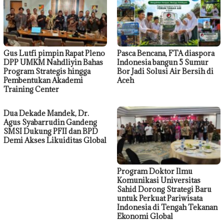
Gus Lutfi pimpin Rapat Pleno
Pasca Bencana, FTA diaspora
DPP UMKM Nahdliyin Bahas
Indonesia bangun 5 Sumur
Program Strategis hingga
Bor Jadi Solusi Air Bersih di
Pembentukan Akademi
Aceh
Training Center
Dua Dekade Mandek, Dr.
Agus Syabarrudin Gandeng
SMSI Dukung PFII dan BPD
Demi Akses Likuiditas Global
Program Doktor Ilmu
Komunikasi Universitas
Sahid Dorong Strategi Baru
untuk Perkuat Pariwisata
Indonesia di Tengah Tekanan
Ekonomi Global