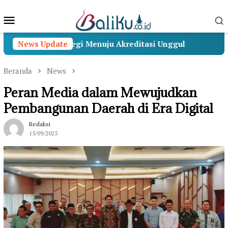
Loncat
Menu
ke
konten
Mobile
un Strategi Menuju Akreditasi Unggul
News Update
Universitas
Beranda
News
Peran Media dalam Mewujudkan
Pembangunan Daerah di Era Digital
Redaksi
15/09/2025