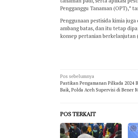
tanaman padi, serta aplikasi pes
Pengganggu Tanaman (OPT),” ta
Penggunaan pestisida kimia juga
ambang batas, dan itu tetap di
konsep pertanian berkelanjutan (
Navigasi
Pos sebelumnya
pos
Pastikan Pengamanan Pilkada 2024 B
Baik, Polda Aceh Supervisi di Bener 
POS TERKAIT