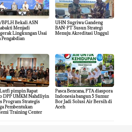
/BPLH Bekali ASN
UHN Sugriwa Gandeng
abakti Menjadi
BAN-PT Susun Strategi
gerak Lingkungan Usai
Menuju Akreditasi Unggul
 Pengabdian
Lutfi pimpin Rapat
Pasca Bencana, FTA diaspora
no DPP UMKM Nahdliyin
Indonesia bangun 5 Sumur
s Program Strategis
Bor Jadi Solusi Air Bersih di
ga Pembentukan
Aceh
emi Training Center