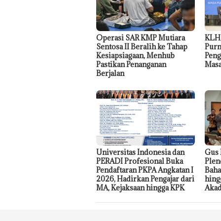
Operasi SAR KMP Mutiara
KLH
Sentosa II Beralih ke Tahap
Purn
Kesiapsiagaan, Menhub
Peng
Pastikan Penanganan
Masa
Berjalan
Universitas Indonesia dan
Gus 
PERADI Profesional Buka
Ple
Pendaftaran PKPA Angkatan I
Baha
2026, Hadirkan Pengajar dari
hing
MA, Kejaksaan hingga KPK
Akad