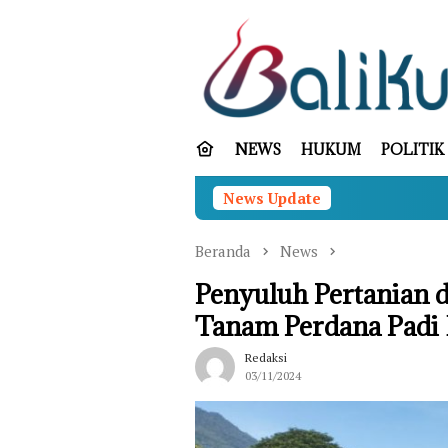
Loncat
ke
konten
NEWS
HUKUM
POLITIK
News Update
Operasi SAR
Beranda
News
Penyuluh Pertanian 
Tanam Perdana Padi
Redaksi
03/11/2024