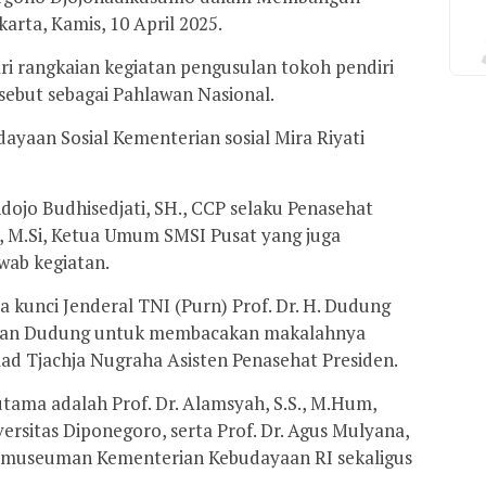
karta, Kamis, 10 April 2025.
ri rangkaian kegiatan pengusulan tokoh pendiri
sebut sebagai Pahlawan Nasional.
ayaan Sosial Kementerian sosial Mira Riyati
ojo Budhisedjati, SH., CCP selaku Penasehat
s, M.Si, Ketua Umum SMSI Pusat yang juga
wab kegiatan.
kunci Jenderal TNI (Purn) Prof. Dr. H. Dudung
iran Dudung untuk membacakan makalahnya
mad Tjachja Nugraha Asisten Penasehat Presiden.
tama adalah Prof. Dr. Alamsyah, S.S., M.Hum,
rsitas Diponegoro, serta Prof. Dr. Agus Mulyana,
ermuseuman Kementerian Kebudayaan RI sekaligus