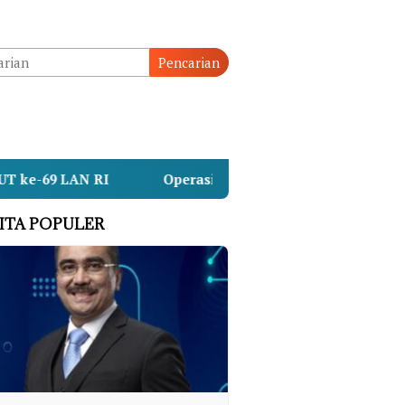
Pencarian
Operasi SAR KMP Mutiara Sentosa II Beralih ke Taha
ITA POPULER