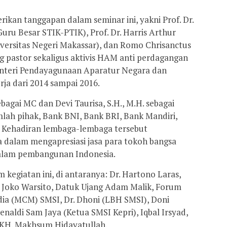
ikan tanggapan dalam seminar ini, yakni Prof. Dr.
ru Besar STIK-PTIK), Prof. Dr. Harris Arthur
iversitas Negeri Makassar), dan Romo Chrisanctus
g pastor sekaligus aktivis HAM anti perdagangan
Menteri Pendayagunaan Aparatur Negara dan
rja dari 2014 sampai 2016.
bagai MC dan Devi Taurisa, S.H., M.H. sebagai
lah pihak, Bank BNI, Bank BRI, Bank Mandiri,
. Kehadiran lembaga-lembaga tersebut
dalam mengapresiasi jasa para tokoh bangsa
dalam pembangunan Indonesia.
 kegiatan ini, di antaranya: Dr. Hartono Laras,
 Joko Warsito, Datuk Ujang Adam Malik, Forum
ia (MCM) SMSI, Dr. Dhoni (LBH SMSI), Doni
aldi Sam Jaya (Ketua SMSI Kepri), Iqbal Irsyad,
 KH. Makhsum Hidayatullah.