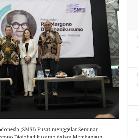
ndonesia (SMSI) Pusat menggelar Seminar
argono Djojohadikusumo dalam Membangun