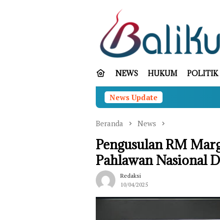
Loncat
ke
konten
NEWS
HUKUM
POLITIK
News Update
Sebagai Guber
Beranda
News
Pengusulan RM Marg
Pahlawan Nasional D
Redaksi
10/04/2025