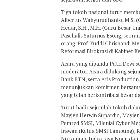
Tiga tokoh nasional turut member
Albertus Wahyurudhanto, M.Si (Gu
Hedar, S.H., M.H. (Guru Besar Un
Paschalis Saturnus Esong, seoran
orang, Prof. Yuddi Chrisnandi 
Reformasi Birokrasi di Kabinet Ke
Acara yang dipandu Putri Dewi se
moderator. Acara didukung sejum
Bank BTN, serta Aris Production
menunjukkan komitmen bersama 
yang telah berkontribusi besar 
Turut hadir sejumlah tokoh dalam
Mayjen Herwin Supardjo, Mayjen
Pemred SMSI, Milenial Cyber Med
Irawan (Ketua SMSI Lampung), Ren
Nurzaman, Indra Jaya Noer, dan