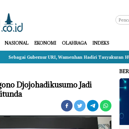
NASIONAL
EKONOMI
OLAHRAGA
INDEKS
nur URI, Wamenhan Hadiri Tasyakuran HUT ke-69 LAN RI
BER
ono Djojohadikusumo Jadi
itunda