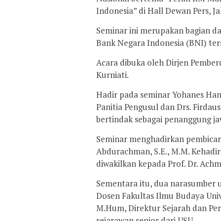
Indonesia” di Hall Dewan Pers, Ja
Seminar ini merupakan bagian da
Bank Negara Indonesia (BNI) ter
Acara dibuka oleh Dirjen Pemberd
Kurniati.
Hadir pada seminar Yohanes Hand
Panitia Pengusul dan Drs. Firdau
bertindak sebagai penanggung ja
Seminar menghadirkan pembicara 
Abdurachman, S.E., M.M. Kehad
diwakilkan kepada Prof. Dr. Ach
Sementara itu, dua narasumber u
Dosen Fakultas Ilmu Budaya Unive
M.Hum, Direktur Sejarah dan P
sejarawan senior dari USU.