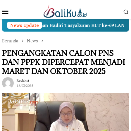
Loncat
Menu
ke
konten
Mobile
RI, Wamenhan Hadiri Tasyakuran HUT ke-69 LAN RI
News Update
Beranda
News
PENGANGKATAN CALON PNS
DAN PPPK DIPERCEPAT MENJADI
MARET DAN OKTOBER 2025
Redaksi
18/03/2025