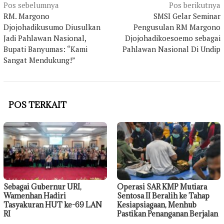
Navigasi
Pos sebelumnya
Pos berikutnya
pos
RM. Margono
SMSI Gelar Seminar
Djojohadikusumo Diusulkan
Pengusulan RM Margono
Jadi Pahlawan Nasional,
Djojohadikoesoemo sebagai
Bupati Banyumas: “Kami
Pahlawan Nasional Di Undip
Sangat Mendukung!”
POS TERKAIT
Sebagai Gubernur URI,
Operasi SAR KMP Mutiara
Wamenhan Hadiri
Sentosa II Beralih ke Tahap
Tasyakuran HUT ke-69 LAN
Kesiapsiagaan, Menhub
RI
Pastikan Penanganan Berjalan