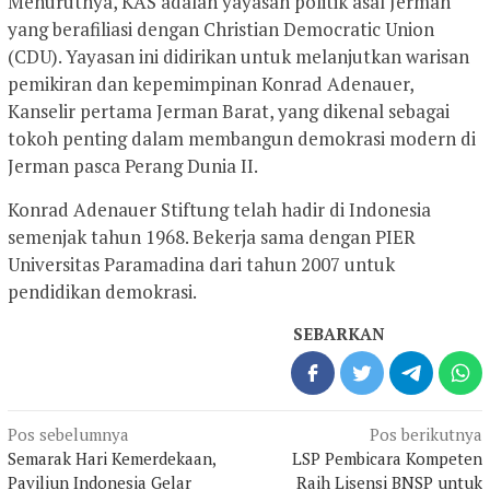
Menurutnya, KAS adalah yayasan politik asal Jerman
yang berafiliasi dengan Christian Democratic Union
(CDU). Yayasan ini didirikan untuk melanjutkan warisan
pemikiran dan kepemimpinan Konrad Adenauer,
Kanselir pertama Jerman Barat, yang dikenal sebagai
tokoh penting dalam membangun demokrasi modern di
Jerman pasca Perang Dunia II.
Konrad Adenauer Stiftung telah hadir di Indonesia
semenjak tahun 1968. Bekerja sama dengan PIER
Universitas Paramadina dari tahun 2007 untuk
pendidikan demokrasi.
SEBARKAN
Navigasi
Pos sebelumnya
Pos berikutnya
pos
Semarak Hari Kemerdekaan,
LSP Pembicara Kompeten
Paviliun Indonesia Gelar
Raih Lisensi BNSP untuk