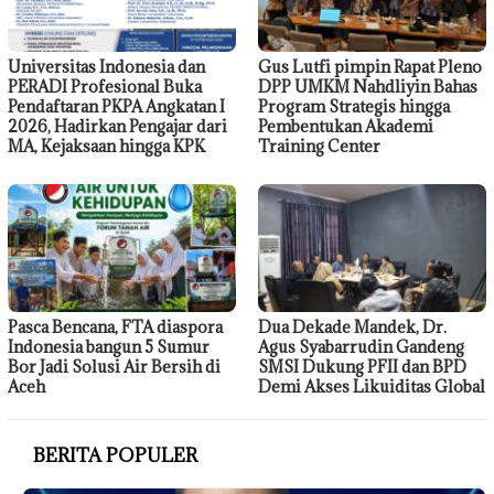
Universitas Indonesia dan
Gus Lutfi pimpin Rapat Pleno
PERADI Profesional Buka
DPP UMKM Nahdliyin Bahas
Pendaftaran PKPA Angkatan I
Program Strategis hingga
2026, Hadirkan Pengajar dari
Pembentukan Akademi
MA, Kejaksaan hingga KPK
Training Center
Pasca Bencana, FTA diaspora
Dua Dekade Mandek, Dr.
Indonesia bangun 5 Sumur
Agus Syabarrudin Gandeng
Bor Jadi Solusi Air Bersih di
SMSI Dukung PFII dan BPD
Aceh
Demi Akses Likuiditas Global
BERITA POPULER