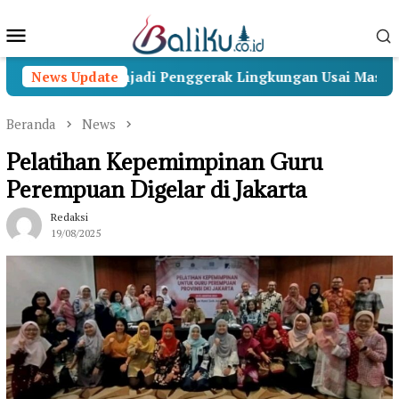
Loncat
Menu
ke
konten
Mobile
nabakti Menjadi Penggerak Lingkungan Usai Masa Pengab
News Update
Beranda
News
Pelatihan Kepemimpinan Guru
Perempuan Digelar di Jakarta
Redaksi
19/08/2025