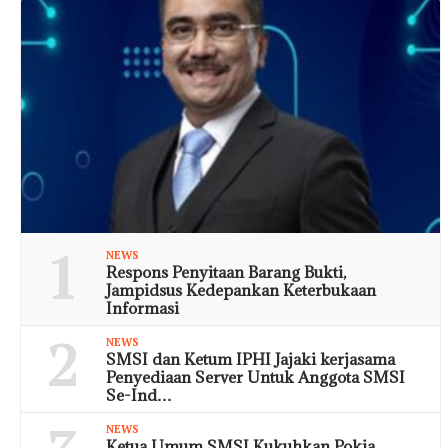
1
NEWS
Respons Penyitaan Barang Bukti,
Jampidsus Kedepankan Keterbukaan
Informasi
2
NEWS
SMSI dan Ketum IPHI Jajaki kerjasama
Penyediaan Server Untuk Anggota SMSI
Se-Ind…
NEWS
Ketua Umum SMSI Kukuhkan Pokja