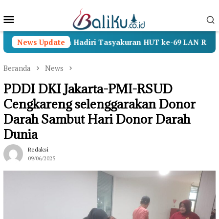
Loncat
Menu
ke
konten
Mobile
 Wamenhan Hadiri Tasyakuran HUT ke-69 LAN RI
News Update
Op
Beranda
News
PDDI DKI Jakarta-PMI-RSUD
Cengkareng selenggarakan Donor
Darah Sambut Hari Donor Darah
Dunia
Redaksi
09/06/2025