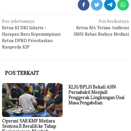
Navigasi
Pos sebelumnya
Pos berikutnya
pos
Ketua KI DKI Jakarta :
Ketua MA Terima Audiensi
Harapan Baru Kepemimpinan
SMSI Bahas Budaya Mediasi
Ketua DPRD Prioritaskan
Ranperda KIP
POS TERKAIT
KLH/BPLH Bekali ASN
Purnabakti Menjadi
Penggerak Lingkungan Usai
Masa Pengabdian
Operasi SAR KMP Mutiara
Sentosa II Beralih ke Tahap