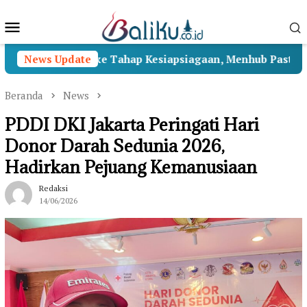
Loncat
Menu
ke
konten
Mobile
II Beralih ke Tahap Kesiapsiagaan, Menhub Pastikan Penan
News Update
Beranda
News
PDDI DKI Jakarta Peringati Hari
Donor Darah Sedunia 2026,
Hadirkan Pejuang Kemanusiaan
Redaksi
14/06/2026