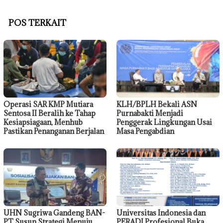
POS TERKAIT
Operasi SAR KMP Mutiara
KLH/BPLH Bekali ASN
Sentosa II Beralih ke Tahap
Purnabakti Menjadi
Kesiapsiagaan, Menhub
Penggerak Lingkungan Usai
Pastikan Penanganan Berjalan
Masa Pengabdian
UHN Sugriwa Gandeng BAN-
Universitas Indonesia dan
PT Susun Strategi Menuju
PERADI Profesional Buka