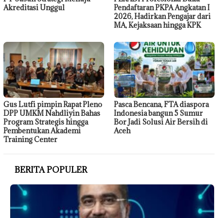
Akreditasi Unggul
Pendaftaran PKPA Angkatan I
2026, Hadirkan Pengajar dari
MA, Kejaksaan hingga KPK
Gus Lutfi pimpin Rapat Pleno
Pasca Bencana, FTA diaspora
DPP UMKM Nahdliyin Bahas
Indonesia bangun 5 Sumur
Program Strategis hingga
Bor Jadi Solusi Air Bersih di
Pembentukan Akademi
Aceh
Training Center
BERITA POPULER