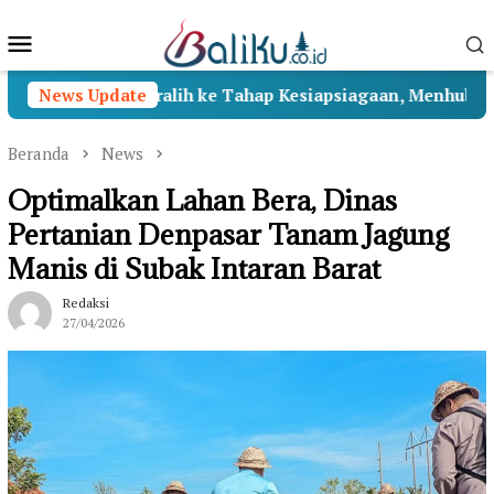
Loncat
Menu
ke
konten
Mobile
tosa II Beralih ke Tahap Kesiapsiagaan, Menhub Pastikan
News Update
Beranda
News
Optimalkan Lahan Bera, Dinas
Pertanian Denpasar Tanam Jagung
Manis di Subak Intaran Barat
Redaksi
27/04/2026