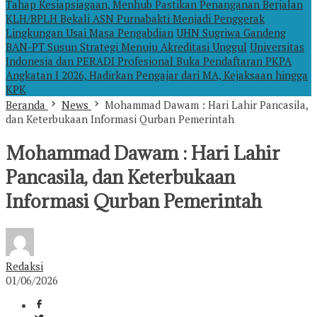
Tahap Kesiapsiagaan, Menhub Pastikan Penanganan Berjalan
KLH/BPLH Bekali ASN Purnabakti Menjadi Penggerak
Lingkungan Usai Masa Pengabdian
UHN Sugriwa Gandeng
BAN-PT Susun Strategi Menuju Akreditasi Unggul
Universitas
Indonesia dan PERADI Profesional Buka Pendaftaran PKPA
Angkatan I 2026, Hadirkan Pengajar dari MA, Kejaksaan hingga
KPK
Beranda
News
Mohammad Dawam : Hari Lahir Pancasila,
dan Keterbukaan Informasi Qurban Pemerintah
Mohammad Dawam : Hari Lahir
Pancasila, dan Keterbukaan
Informasi Qurban Pemerintah
Redaksi
01/06/2026