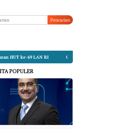
Pencarian
9 LAN RI
Operasi SAR KMP Mutiara Sentosa II Beral
ITA POPULER