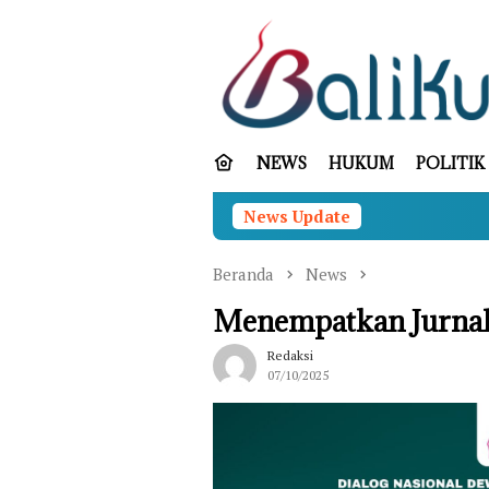
Loncat
ke
konten
NEWS
HUKUM
POLITIK
News Update
Seb
Beranda
News
Menempatkan Jurnali
Redaksi
07/10/2025