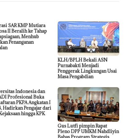
asi SAR KMP Mutiara
osa II Beralih ke Tahap
apsiagaan, Menhub
ikan Penanganan
alan
KLH/BPLH Bekali ASN
Purnabakti Menjadi
Penggerak Lingkungan Usai
Masa Pengabdian
ersitas Indonesia dan
DI Profesional Buka
aftaran PKPA Angkatan I
, Hadirkan Pengajar dari
Kejaksaan hingga KPK
Gus Lutfi pimpin Rapat
Pleno DPP UMKM Nahdliyin
Bahas Program Strategis