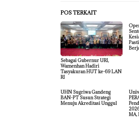
POS TERKAIT
Oper
Sent
Kesi
Past
Berj
Sebagai Gubernur URI,
Wamenhan Hadiri
Tasyakuran HUT ke-69 LAN
RI
UHN Sugriwa Gandeng
Univ
BAN-PT Susun Strategi
PERA
Menuju Akreditasi Unggul
Pend
2026
MA, 