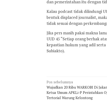
dan pemerintahan itu dengan tid
Kalau podcast tidak dilindungi U
bentuk displaced journalist, maka
tidak sesuai dengan perkembangan 
Jika pers masih pakai makna lama
UUD 45 “Setiap orang berhak ata
kepastian hukum yang adil serta
Subiakto).
Navigasi
Pos sebelumnya
pos
Wujudkan 20 Ribu WARKOBI Di Jakar
Ketua Umum APKLi-P Perintahkan O
Tertorial Warung Kelontong