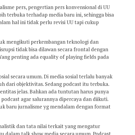
nalisme pers, pengertian pers konvensional di UU
bih terbuka terhadap media baru ini, sehingga bisa
lam hal ini tidak perlu revisi UU tapi cukup
ntuk mengikuti perkembangan teknologi dan
srupsi tidak bisa dilawan secara frontal dengan
ang penting ada equality of playing fields pada
sial secara umum. Di media sosial terlalu banyak
h dari objektivitas. Sedang podcast itu terbuka.
entitas jelas. Bahkan ada tuntutan harus punya
podcast agar salurannya dipercaya dan diikuti.
uk baru jurnalisme yg mendalam dengan format
alistik dan tata nilai terkait yang mengatur
aku dalam talk show media secara umum. Podcast