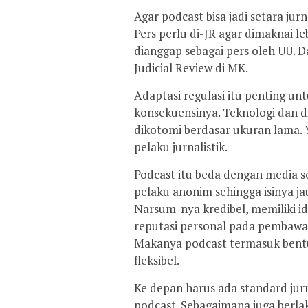
Agar podcast bisa jadi setara jur
Pers perlu di-JR agar dimaknai le
dianggap sebagai pers oleh UU. Da
Judicial Review di MK.
Adaptasi regulasi itu penting u
konsekuensinya. Teknologi dan di
dikotomi berdasar ukuran lama. Y
pelaku jurnalistik.
Podcast itu beda dengan media so
pelaku anonim sehingga isinya jau
Narsum-nya kredibel, memiliki id
reputasi personal pada pembawa 
Makanya podcast termasuk bent
fleksibel.
Ke depan harus ada standard jurn
podcast. Sebagaimana juga berl