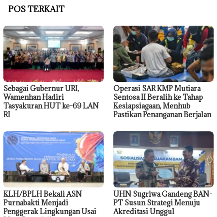
POS TERKAIT
Sebagai Gubernur URI,
Operasi SAR KMP Mutiara
Wamenhan Hadiri
Sentosa II Beralih ke Tahap
Tasyakuran HUT ke-69 LAN
Kesiapsiagaan, Menhub
RI
Pastikan Penanganan Berjalan
KLH/BPLH Bekali ASN
UHN Sugriwa Gandeng BAN-
Purnabakti Menjadi
PT Susun Strategi Menuju
Penggerak Lingkungan Usai
Akreditasi Unggul