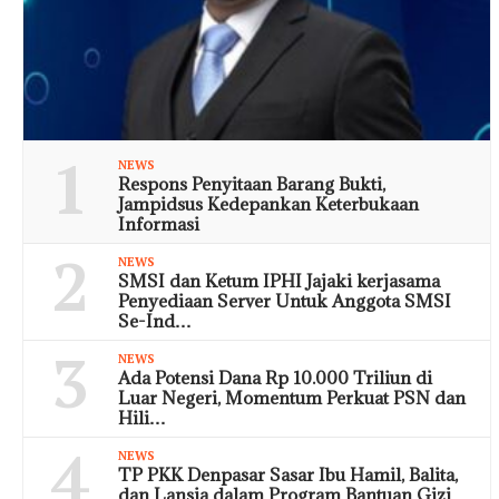
1
NEWS
Respons Penyitaan Barang Bukti,
Jampidsus Kedepankan Keterbukaan
Informasi
2
NEWS
SMSI dan Ketum IPHI Jajaki kerjasama
Penyediaan Server Untuk Anggota SMSI
Se-Ind…
3
NEWS
Ada Potensi Dana Rp 10.000 Triliun di
Luar Negeri, Momentum Perkuat PSN dan
Hili…
4
NEWS
TP PKK Denpasar Sasar Ibu Hamil, Balita,
dan Lansia dalam Program Bantuan Gizi