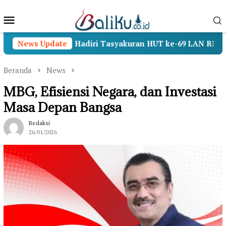
Loncat
Menu
ke
konten
Mobile
, Wamenhan Hadiri Tasyakuran HUT ke-69 LAN RI
News Update
Op
Beranda
News
MBG, Efisiensi Negara, dan Investasi
Masa Depan Bangsa
Redaksi
26/01/2026