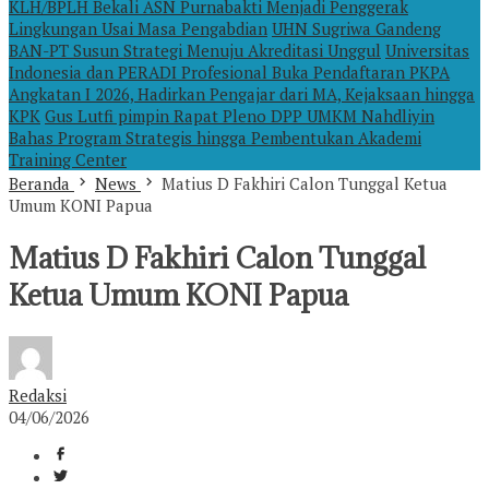
KLH/BPLH Bekali ASN Purnabakti Menjadi Penggerak
Lingkungan Usai Masa Pengabdian
UHN Sugriwa Gandeng
BAN-PT Susun Strategi Menuju Akreditasi Unggul
Universitas
Indonesia dan PERADI Profesional Buka Pendaftaran PKPA
Angkatan I 2026, Hadirkan Pengajar dari MA, Kejaksaan hingga
KPK
Gus Lutfi pimpin Rapat Pleno DPP UMKM Nahdliyin
Bahas Program Strategis hingga Pembentukan Akademi
Training Center
Beranda
News
Matius D Fakhiri Calon Tunggal Ketua
Umum KONI Papua
Matius D Fakhiri Calon Tunggal
Ketua Umum KONI Papua
Redaksi
04/06/2026