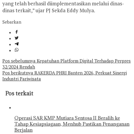
yang telah berhasil diimplementasikan melalui dinas-
dinas terkait,” ujar PJ Sekda Eddy Mulya.
Sebarkan
Navigasi
Pos sebelumnya
Kepatuhan Platform Digital Terhadap Perpres
32/2024 Rendah
pos
Pos berikutnya
RAKERDA PHRI Banten 2026, Perkuat Sinergi
Industri Pariwisata
Pos terkait
Operasi SAR KMP Mutiara Sentosa II Beralih ke
Tahap Kesiapsiagaan, Menhub Pastikan Penanganan
Berjalan