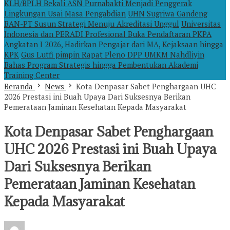
KLH/BPLH Bekali ASN Purnabakti Menjadi Penggerak
Lingkungan Usai Masa Pengabdian
UHN Sugriwa Gandeng
BAN-PT Susun Strategi Menuju Akreditasi Unggul
Universitas
Indonesia dan PERADI Profesional Buka Pendaftaran PKPA
Angkatan I 2026, Hadirkan Pengajar dari MA, Kejaksaan hingga
KPK
Gus Lutfi pimpin Rapat Pleno DPP UMKM Nahdliyin
Bahas Program Strategis hingga Pembentukan Akademi
Training Center
Beranda
News
Kota Denpasar Sabet Penghargaan UHC
2026 Prestasi ini Buah Upaya Dari Suksesnya Berikan
Pemerataan Jaminan Kesehatan Kepada Masyarakat
Kota Denpasar Sabet Penghargaan
UHC 2026 Prestasi ini Buah Upaya
Dari Suksesnya Berikan
Pemerataan Jaminan Kesehatan
Kepada Masyarakat