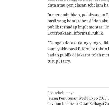
data atau penjelasan sebelum has
Ia menambahkan, pelaksanaan E
hasil yang komprehensif dan ak
publik terhadap implementasi 
Keterbukaan Informasi Publik.
“Dengan data dukung yang valid d
kami yakin hasil E-Monev tahun 
badan publik di Jakarta telah men
tutup Harry.
Navigasi
Pos sebelumnya
pos
Jelang Penutupan World Expo 2025 
Paviliun Indonesia Catat Berbagai C