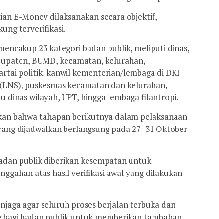
ian E-Monev dilaksanakan secara objektif,
ung terverifikasi.
encakup 23 kategori badan publik, meliputi dinas,
abupaten, BUMD, kecamatan, kelurahan,
artai politik, kanwil kementerian/lembaga di DKI
 (LNS), puskesmas kecamatan dan kelurahan,
 dinas wilayah, UPT, hingga lembaga filantropi.
kan bahwa tahapan berikutnya dalam pelaksanaan
ang dijadwalkan berlangsung pada 27–31 Oktober
badan publik diberikan kesempatan untuk
nggahan atas hasil verifikasi awal yang dilakukan
jaga agar seluruh proses berjalan terbuka dan
ng bagi badan publik untuk memberikan tambahan