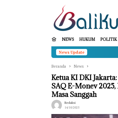
Loncat
ke
konten
NEWS
HUKUM
POLITIK
News Update
Operasi SAR K
Beranda
News
Ketua KI DKI Jakarta:
SAQ E-Monev 2025, P
Masa Sanggah
Redaksi
14/10/2025