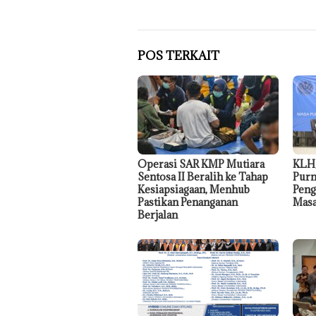
POS TERKAIT
Operasi SAR KMP Mutiara
KLH
Sentosa II Beralih ke Tahap
Purn
Kesiapsiagaan, Menhub
Peng
Pastikan Penanganan
Masa
Berjalan