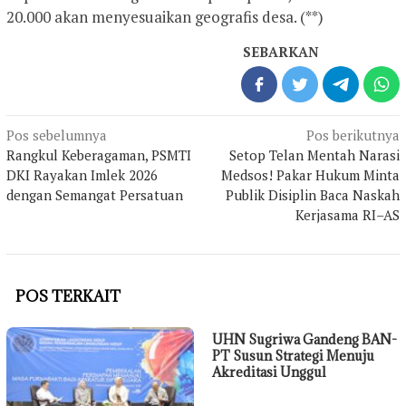
20.000 akan menyesuaikan geografis desa. (**)
SEBARKAN
Navigasi
Pos sebelumnya
Pos berikutnya
pos
Rangkul Keberagaman, PSMTI
Setop Telan Mentah Narasi
DKI Rayakan Imlek 2026
Medsos! Pakar Hukum Minta
dengan Semangat Persatuan
Publik Disiplin Baca Naskah
Kerjasama RI–AS
POS TERKAIT
UHN Sugriwa Gandeng BAN-
PT Susun Strategi Menuju
Akreditasi Unggul