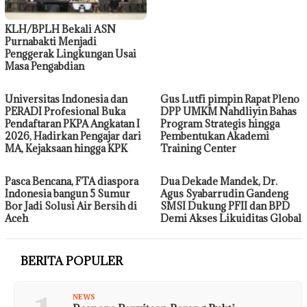
KLH/BPLH Bekali ASN
Purnabakti Menjadi
Penggerak Lingkungan Usai
Masa Pengabdian
Universitas Indonesia dan
Gus Lutfi pimpin Rapat Pleno
PERADI Profesional Buka
DPP UMKM Nahdliyin Bahas
Pendaftaran PKPA Angkatan I
Program Strategis hingga
2026, Hadirkan Pengajar dari
Pembentukan Akademi
MA, Kejaksaan hingga KPK
Training Center
Pasca Bencana, FTA diaspora
Dua Dekade Mandek, Dr.
Indonesia bangun 5 Sumur
Agus Syabarrudin Gandeng
Bor Jadi Solusi Air Bersih di
SMSI Dukung PFII dan BPD
Aceh
Demi Akses Likuiditas Global
BERITA POPULER
NEWS