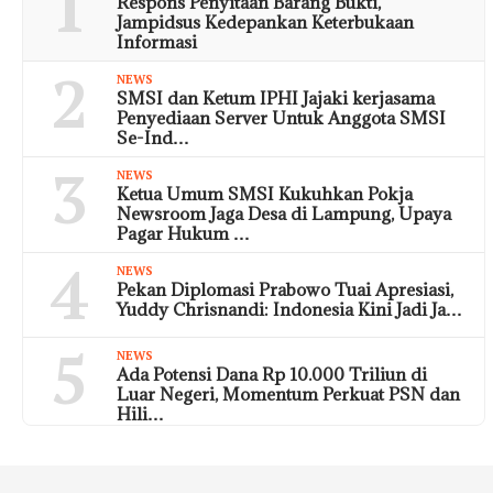
1
Respons Penyitaan Barang Bukti,
Jampidsus Kedepankan Keterbukaan
Informasi
2
NEWS
SMSI dan Ketum IPHI Jajaki kerjasama
Penyediaan Server Untuk Anggota SMSI
Se-Ind…
3
NEWS
Ketua Umum SMSI Kukuhkan Pokja
Newsroom Jaga Desa di Lampung, Upaya
Pagar Hukum …
4
NEWS
Pekan Diplomasi Prabowo Tuai Apresiasi,
Yuddy Chrisnandi: Indonesia Kini Jadi Ja…
5
NEWS
Ada Potensi Dana Rp 10.000 Triliun di
Luar Negeri, Momentum Perkuat PSN dan
Hili…