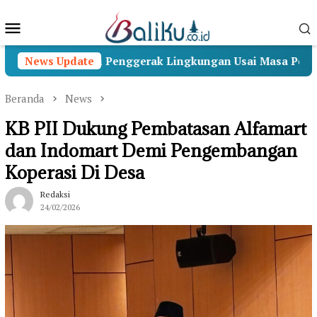
Loncat
Menu
ke
konten
Mobile
kti Menjadi Penggerak Lingkungan Usai Masa Pengabdian
News Update
Beranda
News
KB PII Dukung Pembatasan Alfamart
dan Indomart Demi Pengembangan
Koperasi Di Desa
Redaksi
24/02/2026