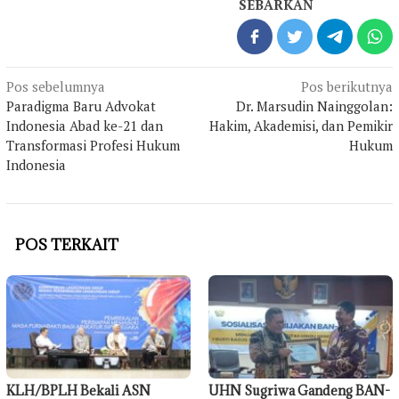
SEBARKAN
Navigasi
Pos sebelumnya
Pos berikutnya
pos
Paradigma Baru Advokat
Dr. Marsudin Nainggolan:
Indonesia Abad ke-21 dan
Hakim, Akademisi, dan Pemikir
Transformasi Profesi Hukum
Hukum
Indonesia
POS TERKAIT
KLH/BPLH Bekali ASN
UHN Sugriwa Gandeng BAN-