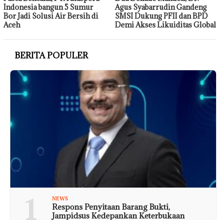
Indonesia bangun 5 Sumur
Agus Syabarrudin Gandeng
Bor Jadi Solusi Air Bersih di
SMSI Dukung PFII dan BPD
Aceh
Demi Akses Likuiditas Global
BERITA POPULER
1
NEWS
Respons Penyitaan Barang Bukti,
Jampidsus Kedepankan Keterbukaan