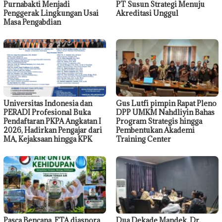
Purnabakti Menjadi
PT Susun Strategi Menuju
Penggerak Lingkungan Usai
Akreditasi Unggul
Masa Pengabdian
Universitas Indonesia dan
Gus Lutfi pimpin Rapat Pleno
PERADI Profesional Buka
DPP UMKM Nahdliyin Bahas
Pendaftaran PKPA Angkatan I
Program Strategis hingga
2026, Hadirkan Pengajar dari
Pembentukan Akademi
MA, Kejaksaan hingga KPK
Training Center
Pasca Bencana, FTA diaspora
Dua Dekade Mandek, Dr.