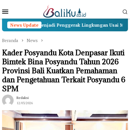
Loncat
Menu
ke
konten
Mobile
rnabakti Menjadi Penggerak Lingkungan Usai Masa Penga
News Update
Beranda
News
Kader Posyandu Kota Denpasar Ikuti
Bimtek Bina Posyandu Tahun 2026
Provinsi Bali Kuatkan Pemahaman
dan Pengetahuan Terkait Posyandu 6
SPM
Redaksi
12/03/2026