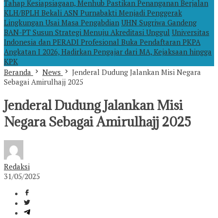
Tahap Kesiapsiagaan, Menhub Pastikan Penanganan Berjalan
KLH/BPLH Bekali ASN Purnabakti Menjadi Penggerak
Lingkungan Usai Masa Pengabdian
UHN Sugriwa Gandeng
BAN-PT Susun Strategi Menuju Akreditasi Unggul
Universitas
Indonesia dan PERADI Profesional Buka Pendaftaran PKPA
Angkatan I 2026, Hadirkan Pengajar dari MA, Kejaksaan hingga
KPK
Beranda
News
Jenderal Dudung Jalankan Misi Negara
Sebagai Amirulhajj 2025
Jenderal Dudung Jalankan Misi
Negara Sebagai Amirulhajj 2025
Redaksi
31/05/2025