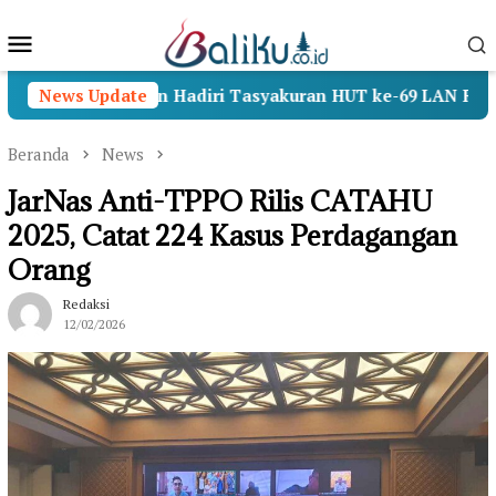
Loncat
Menu
ke
konten
Mobile
I, Wamenhan Hadiri Tasyakuran HUT ke-69 LAN RI
News Update
O
Beranda
News
JarNas Anti-TPPO Rilis CATAHU
2025, Catat 224 Kasus Perdagangan
Orang
Redaksi
12/02/2026