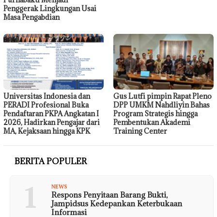
Penggerak Lingkungan Usai
Masa Pengabdian
Universitas Indonesia dan
Gus Lutfi pimpin Rapat Pleno
PERADI Profesional Buka
DPP UMKM Nahdliyin Bahas
Pendaftaran PKPA Angkatan I
Program Strategis hingga
2026, Hadirkan Pengajar dari
Pembentukan Akademi
MA, Kejaksaan hingga KPK
Training Center
BERITA POPULER
1
NEWS
Respons Penyitaan Barang Bukti,
Jampidsus Kedepankan Keterbukaan
Informasi