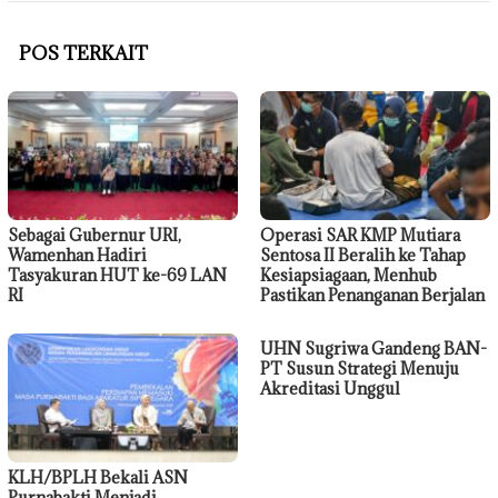
POS TERKAIT
Sebagai Gubernur URI,
Operasi SAR KMP Mutiara
Wamenhan Hadiri
Sentosa II Beralih ke Tahap
Tasyakuran HUT ke-69 LAN
Kesiapsiagaan, Menhub
RI
Pastikan Penanganan Berjalan
UHN Sugriwa Gandeng BAN-
PT Susun Strategi Menuju
Akreditasi Unggul
KLH/BPLH Bekali ASN
Purnabakti Menjadi